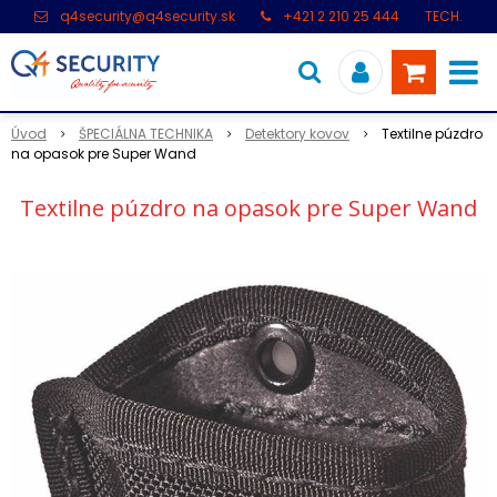
q4security@q4security.sk
+421 2 210 25 444
TECH.
PODPORA: +421 2 21 000 104
Úvod
ŠPECIÁLNA TECHNIKA
Detektory kovov
Textilne púzdro
na opasok pre Super Wand
Textilne púzdro na opasok pre Super Wand