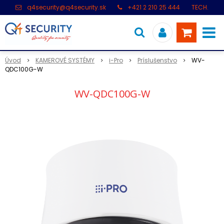
q4security@q4security.sk
+421 2 210 25 444
TECH.
PODPORA: +421 2 21 000 104
Úvod
KAMEROVÉ SYSTÉMY
i-Pro
Príslušenstvo
WV-
QDC100G-W
WV-QDC100G-W