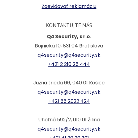
Zaevidovať reklamáciu
KONTAKTUJTE NÁS
Q4 Security, s r.o.
Bojnická 10, 831 04 Bratislava
q4security@q4security.sk
+421 2 210 25 444
Južná trieda 66, 040 01 Košice
q4security@q4security.sk
+421 55 2022 424
Uhoľná 592/2, 010 01 Žilina
q4security@q4security.sk