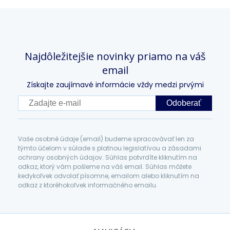
Najdôležitejšie novinky priamo na váš
email
Získajte zaujímavé informácie vždy medzi prvými
Odoberať
Vaše osobné údaje (email) budeme spracovávať len za
týmto účelom v súlade s platnou legislatívou a zásadami
ochrany osobných údajov. Súhlas potvrdíte kliknutím na
odkaz, ktorý vám pošleme na váš email. Súhlas môžete
kedykoľvek odvolať písomne, emailom alebo kliknutím na
odkaz z ktoréhokoľvek informačného emailu.