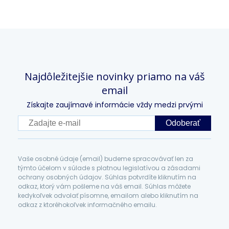
Najdôležitejšie novinky priamo na váš
email
Získajte zaujímavé informácie vždy medzi prvými
Odoberať
Vaše osobné údaje (email) budeme spracovávať len za
týmto účelom v súlade s platnou legislatívou a zásadami
ochrany osobných údajov. Súhlas potvrdíte kliknutím na
odkaz, ktorý vám pošleme na váš email. Súhlas môžete
kedykoľvek odvolať písomne, emailom alebo kliknutím na
odkaz z ktoréhokoľvek informačného emailu.