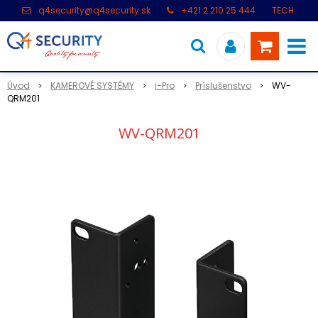
q4security@q4security.sk
+421 2 210 25 444
TECH.
PODPORA: +421 2 21 000 104
Úvod
KAMEROVÉ SYSTÉMY
i-Pro
Príslušenstvo
WV-
QRM201
WV-QRM201