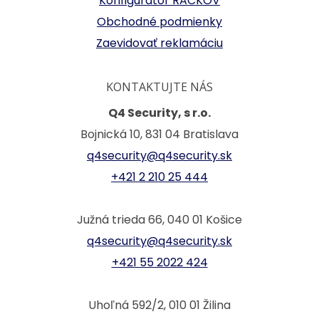
Konfigurátor RACKOV
Obchodné podmienky
Zaevidovať reklamáciu
KONTAKTUJTE NÁS
Q4 Security, s r.o.
Bojnická 10, 831 04 Bratislava
q4security@q4security.sk
+421 2 210 25 444
Južná trieda 66, 040 01 Košice
q4security@q4security.sk
+421 55 2022 424
Uhoľná 592/2, 010 01 Žilina