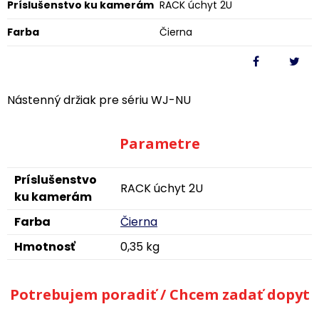
Príslušenstvo ku kamerám
RACK úchyt 2U
Farba
Čierna
Nástenný držiak pre sériu WJ-NU
Parametre
Príslušenstvo
RACK úchyt 2U
ku kamerám
Farba
Čierna
Hmotnosť
0,35 kg
Potrebujem poradiť / Chcem zadať dopyt