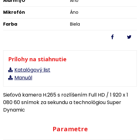
Alarm I/O
Áno
Mikrofón
Áno
Farba
Biela
Prílohy na stiahnutie
Katalógový list
Manuál
Sieťová kamera H.265 s rozlíšením Full HD / 1 920 x 1
080 60 snímok za sekundu a technológiou Super
Dynamic
Parametre