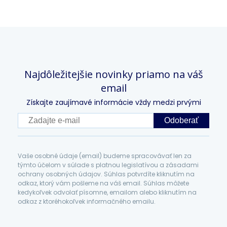
Najdôležitejšie novinky priamo na váš
email
Získajte zaujímavé informácie vždy medzi prvými
Odoberať
Vaše osobné údaje (email) budeme spracovávať len za
týmto účelom v súlade s platnou legislatívou a zásadami
ochrany osobných údajov. Súhlas potvrdíte kliknutím na
odkaz, ktorý vám pošleme na váš email. Súhlas môžete
kedykoľvek odvolať písomne, emailom alebo kliknutím na
odkaz z ktoréhokoľvek informačného emailu.