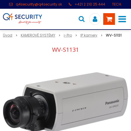
q4security@q4security.sk
+421 2 210 25 444
TECH.
PODPORA: +421 2 21 000 104
Úvod
KAMEROVÉ SYSTÉMY
i-Pro
IP kamery
WV-S1131
WV-S1131