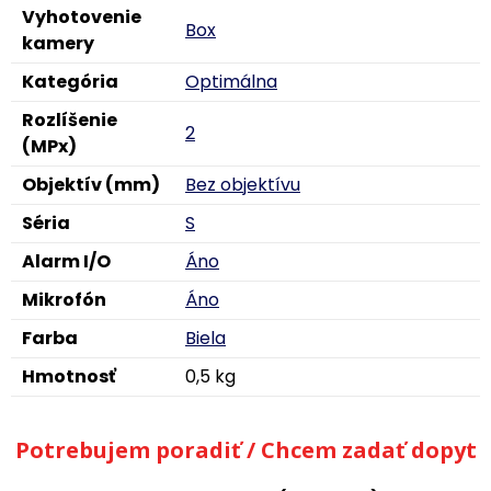
Vyhotovenie
Box
kamery
Kategória
Optimálna
Rozlíšenie
2
(MPx)
Objektív (mm)
Bez objektívu
Séria
S
Alarm I/O
Áno
Mikrofón
Áno
Farba
Biela
Hmotnosť
0,5 kg
Potrebujem poradiť / Chcem zadať dopyt