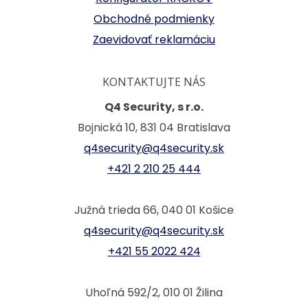
Obchodné podmienky
Zaevidovať reklamáciu
KONTAKTUJTE NÁS
Q4 Security, s r.o.
Bojnická 10, 831 04 Bratislava
q4security@q4security.sk
+421 2 210 25 444
Južná trieda 66, 040 01 Košice
q4security@q4security.sk
+421 55 2022 424
Uhoľná 592/2, 010 01 Žilina