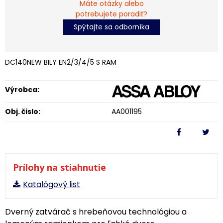
Máte otázky alebo
potrebujete poradiť?
Spýtajte sa odborníka
DC140NEW BILY EN2/3/4/5 S RAM
Výrobca:
Obj. čislo:
AA001195
Prílohy na stiahnutie
Katalógový list
Dverný zatvárač s hrebeňovou technológiou a