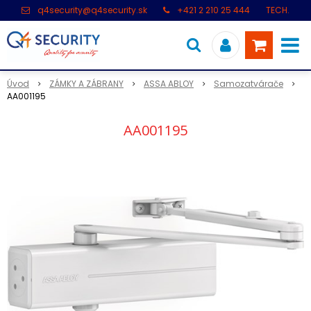
q4security@q4security.sk
+421 2 210 25 444
TECH.
PODPORA: +421 2 21 000 104
Úvod
ZÁMKY A ZÁBRANY
ASSA ABLOY
Samozatvárače
AA001195
AA001195