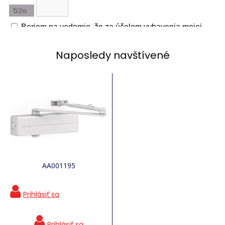
Naposledy navštívené
AA001195