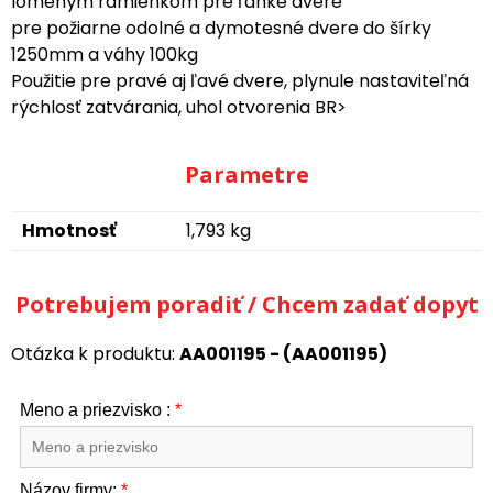
lomeným ramienkom pre ľahké dvere
pre požiarne odolné a dymotesné dvere do šírky
1250mm a váhy 100kg
Použitie pre pravé aj ľavé dvere, plynule nastaviteľná
rýchlosť zatvárania, uhol otvorenia BR>
Parametre
Hmotnosť
1,793 kg
Potrebujem poradiť / Chcem zadať dopyt
Otázka k produktu:
AA001195 - (AA001195)