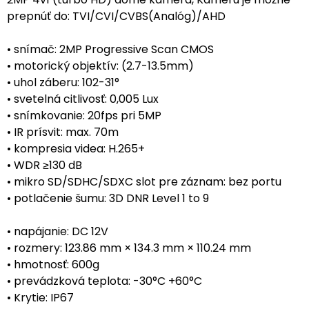
prepnúť do: TVI/CVI/CVBS(Analóg)/AHD
• snímač: 2MP Progressive Scan CMOS
• motorický objektív: (2.7-13.5mm)
• uhol záberu: 102-31°
• svetelná citlivosť: 0,005 Lux
• snímkovanie: 20fps pri 5MP
• IR prísvit: max. 70m
• kompresia videa: H.265+
• WDR ≥130 dB
• mikro SD/SDHC/SDXC slot pre záznam: bez portu
• potlačenie šumu: 3D DNR Level 1 to 9
• napájanie: DC 12V
• rozmery: 123.86 mm × 134.3 mm × 110.24 mm
• hmotnosť: 600g
• prevádzková teplota: -30°C +60°C
• Krytie: IP67