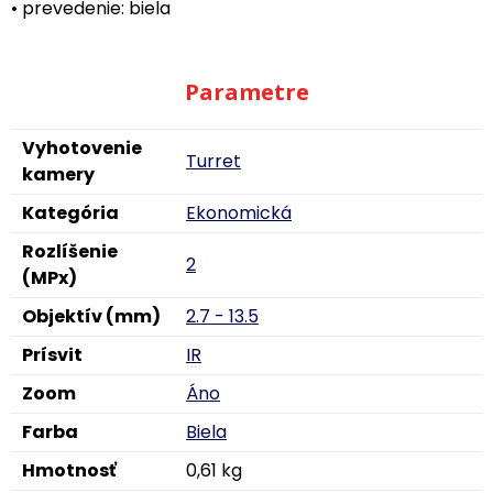
• prevedenie: biela
Parametre
Vyhotovenie
Turret
kamery
Kategória
Ekonomická
Rozlíšenie
2
(MPx)
Objektív (mm)
2.7 - 13.5
Prísvit
IR
Zoom
Áno
Farba
Biela
Hmotnosť
0,61 kg