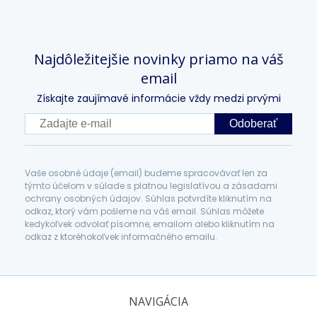
Najdôležitejšie novinky priamo na váš
email
Získajte zaujímavé informácie vždy medzi prvými
Odoberať
Vaše osobné údaje (email) budeme spracovávať len za
týmto účelom v súlade s platnou legislatívou a zásadami
ochrany osobných údajov. Súhlas potvrdíte kliknutím na
odkaz, ktorý vám pošleme na váš email. Súhlas môžete
kedykoľvek odvolať písomne, emailom alebo kliknutím na
odkaz z ktoréhokoľvek informačného emailu.
NAVIGÁCIA