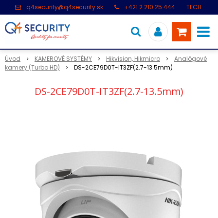
q4security@q4security.sk
+421 2 210 25 444
TECH.
PODPORA: +421 2 21 000 104
Úvod
KAMEROVÉ SYSTÉMY
Hikvision, Hikmicro
Analógové
kamery (Turbo HD)
DS-2CE79D0T-IT3ZF(2.7-13.5mm)
DS-2CE79D0T-IT3ZF(2.7-13.5mm)