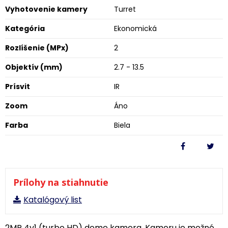
Vyhotovenie kamery
Turret
Kategória
Ekonomická
Rozlíšenie (MPx)
2
Objektív (mm)
2.7 - 13.5
Prísvit
IR
Zoom
Áno
Farba
Biela
Prílohy na stiahnutie
Katalógový list
2MP 4v1 (turbo HD) dome kamera, Kameru je možné