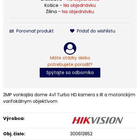
Košice -
Na objednávku
Žilina -
Na objednávku
Porovnať produkt
Pridať do wishlistu
Máte otázky alebo
potrebujete poradiť?
Spýtajte sa odborníka
2MP vonkajšia dome 4v1 Turbo HD kamera s IR a motorickým
varifokálnym objektívom
Výrobca:
Obj. čislo:
300613852