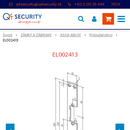
q4security@q4security.sk
+421 2 210 25 444
TECH.
PODPORA: +421 2 21 000 104
Úvod
ZÁMKY A ZÁBRANY
ASSA ABLOY
Príslušenstvo
EL002413
EL002413