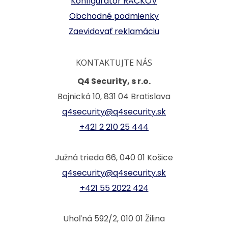
Konfigurátor RACKOV
Obchodné podmienky
Zaevidovať reklamáciu
KONTAKTUJTE NÁS
Q4 Security, s r.o.
Bojnická 10, 831 04 Bratislava
q4security@q4security.sk
+421 2 210 25 444
Južná trieda 66, 040 01 Košice
q4security@q4security.sk
+421 55 2022 424
Uhoľná 592/2, 010 01 Žilina