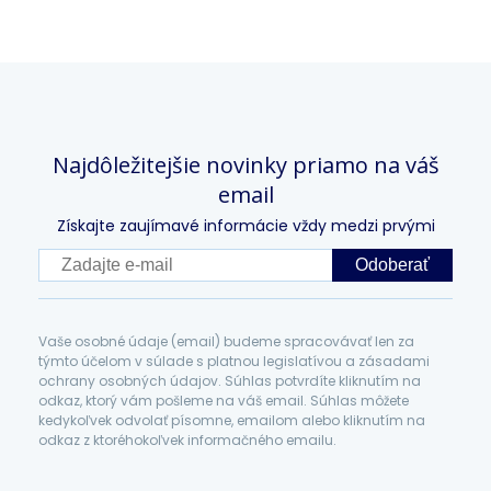
Najdôležitejšie novinky priamo na váš
email
Získajte zaujímavé informácie vždy medzi prvými
Odoberať
Vaše osobné údaje (email) budeme spracovávať len za
týmto účelom v súlade s platnou legislatívou a zásadami
ochrany osobných údajov. Súhlas potvrdíte kliknutím na
odkaz, ktorý vám pošleme na váš email. Súhlas môžete
kedykoľvek odvolať písomne, emailom alebo kliknutím na
odkaz z ktoréhokoľvek informačného emailu.