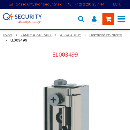
q4security@q4security.sk
+421 2 210 25 444
TECH.
PODPORA: +421 2 21 000 104
Úvod
ZÁMKY A ZÁBRANY
ASSA ABLOY
Elektrické otvárače
EL003499
EL003499