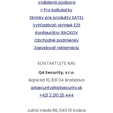
Vzdialená podpora
i-Pro kalkulačky
Skrinky pre produkty SATEL
Vyhľadávač skriniek EZS
Konfigurátor RACKOV
Obchodné podmienky
Zaevidovať reklamáciu
KONTAKTUJTE NÁS
Q4 Security, s r.o.
Bojnická 10, 831 04 Bratislava
q4security@q4security.sk
+421 2 210 25 444
Južná trieda 66, 040 01 Košice