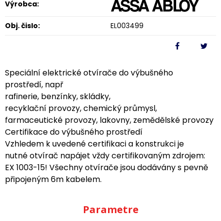
Výrobca:
Obj. čislo:
EL003499
Speciální elektrické otvírače do výbušného
prostředí, např
rafinerie, benzínky, skládky,
recyklační provozy, chemický průmysl,
farmaceutické provozy, lakovny, zemědělské provozy
Certifikace do výbušného prostředí
Vzhledem k uvedené certifikaci a konstrukci je
nutné otvírač napájet vždy certifikovaným zdrojem:
EX 1003-15! Všechny otvírače jsou dodávány s pevně
připojeným 6m kabelem.
Parametre