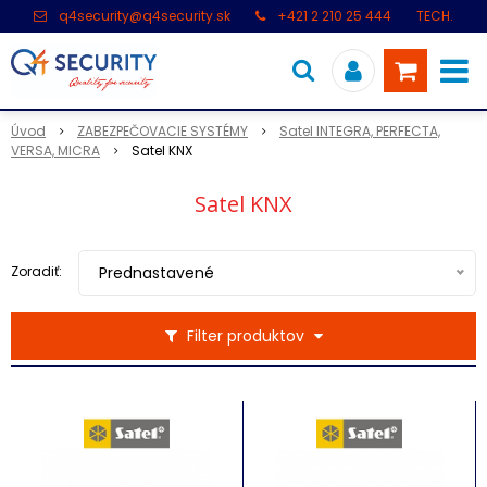
q4security@q4security.sk
+421 2 210 25 444
TECH.
PODPORA: +421 2 21 000 104
Úvod
ZABEZPEČOVACIE SYSTÉMY
Satel INTEGRA, PERFECTA,
VERSA, MICRA
Satel KNX
Satel KNX
Zoradiť:
Prednastavené
Filter produktov