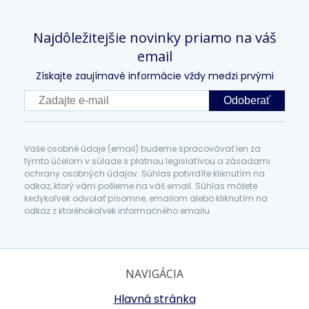
Najdôležitejšie novinky priamo na váš
email
Získajte zaujímavé informácie vždy medzi prvými
Odoberať
Vaše osobné údaje (email) budeme spracovávať len za
týmto účelom v súlade s platnou legislatívou a zásadami
ochrany osobných údajov. Súhlas potvrdíte kliknutím na
odkaz, ktorý vám pošleme na váš email. Súhlas môžete
kedykoľvek odvolať písomne, emailom alebo kliknutím na
odkaz z ktoréhokoľvek informačného emailu.
NAVIGÁCIA
Hlavná stránka