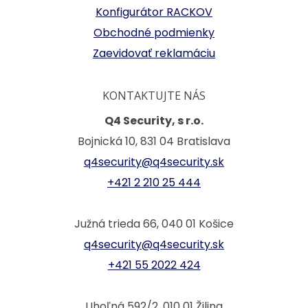
Konfigurátor RACKOV
Obchodné podmienky
Zaevidovať reklamáciu
KONTAKTUJTE NÁS
Q4 Security, s r.o.
Bojnická 10, 831 04 Bratislava
q4security@q4security.sk
+421 2 210 25 444
Južná trieda 66, 040 01 Košice
q4security@q4security.sk
+421 55 2022 424
Uhoľná 592/2, 010 01 Žilina