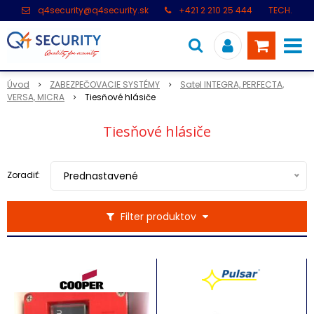
q4security@q4security.sk
+421 2 210 25 444
TECH.
PODPORA: +421 2 21 000 104
Úvod
ZABEZPEČOVACIE SYSTÉMY
Satel INTEGRA, PERFECTA,
VERSA, MICRA
Tiesňové hlásiče
Tiesňové hlásiče
Zoradiť:
Prednastavené
Filter produktov