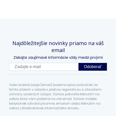
Najdôležitejšie novinky priamo na váš
email
Získajte zaujímavé informácie vždy medzi prvými
Odoberať
Vaše osobné údaje (email) budeme spracovávať len za
týmto účelom v súlade s platnou legislatívou a zásadami
ochrany osobných údajov. Súhlas potvrdíte kliknutím na
odkaz, ktorý vám pošleme na váš email. Súhlas môžete
kedykoľvek odvolať písomne, emailom alebo kliknutím na
odkaz z ktoréhokoľvek informačného emailu.