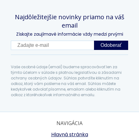
Najdôležitejšie novinky priamo na váš
email
Získajte zaujímavé informácie vždy medzi prvými
Odoberať
Vaše osobné údaje (email) budeme spracovávať len za
týmto účelom v súlade s platnou legislatívou a zásadami
ochrany osobných údajov. Súhlas potvrdíte kliknutím na
odkaz, ktorý vám pošleme na váš email. Súhlas môžete
kedykoľvek odvolať písomne, emailom alebo kliknutím na
odkaz z ktoréhokoľvek informačného emailu.
NAVIGÁCIA
Hlavná stránka