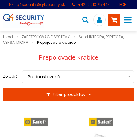
q4security@q4security.sk
+421 2 210 25 444
TECH.
PODPORA: +421 2 21 000 104
Úvod
ZABEZPEČOVACIE SYSTÉMY
Satel INTEGRA, PERFECTA,
VERSA, MICRA
Prepojovacie krabice
Prepojovacie krabice
Zoradiť:
Prednastavené
Filter produktov