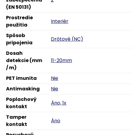
(EN 50131)
Prostredie
Interiér
použitia
Spôsob
Drôtové (NC)
pripojenia
Dosah
detekcie (mm
11-20mm
/ m)
PET imunita
Nie
Antimasking
Nie
Poplachový
Áno, 1x
kontakt
Tamper
Áno
kontakt
Poruchový