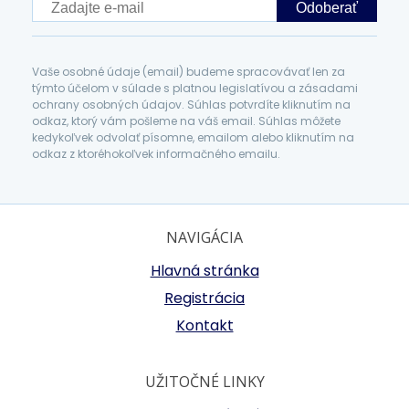
Odoberať
Vaše osobné údaje (email) budeme spracovávať len za
týmto účelom v súlade s platnou legislatívou a zásadami
ochrany osobných údajov. Súhlas potvrdíte kliknutím na
odkaz, ktorý vám pošleme na váš email. Súhlas môžete
kedykoľvek odvolať písomne, emailom alebo kliknutím na
odkaz z ktoréhokoľvek informačného emailu.
NAVIGÁCIA
Hlavná stránka
Registrácia
Kontakt
UŽITOČNÉ LINKY