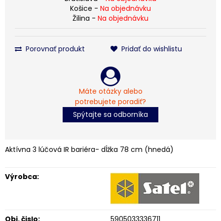
Košice -
Na objednávku
Žilina -
Na objednávku
Porovnať produkt
Pridať do wishlistu
Máte otázky alebo
potrebujete poradiť?
Spýtajte sa odborníka
Aktívna 3 lúčová IR bariéra- dĺžka 78 cm (hnedá)
Výrobca:
Obj. čislo:
5905033336711