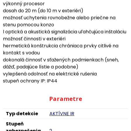
výkonný procesor
dosah do 20 m (do 10 m v exteriéri)
možnosť uchytenia rovnobežne alebo priečne na
stenu pomocou konzo
l optická a akustická signalizácia uľahčujúca inštaláciu
možnosť činnosti v exteriéri
hermetická konštrukcia chrániaca prvky citlivé na
kontakt s vodou
dokonalá činnosť v sťažených podmienkach (sneh,
dážď, padajúce lístie a podobne)
vylepšená odolnosť na elektrické rušenia
stupeň ochrany IP: IP44
Parametre
Typ detekcie
AKTÍVNE IR
Stupeň
zabezpečenia
2