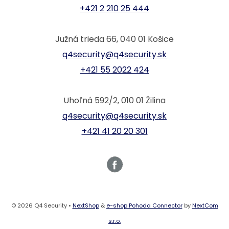
+421 2 210 25 444
Južná trieda 66, 040 01 Košice
q4security@q4security.sk
+421 55 2022 424
Uhoľná 592/2, 010 01 Žilina
q4security@q4security.sk
+421 41 20 20 301
© 2026 Q4 Security •
NextShop
&
e-shop Pohoda Connector
by
NextCom
s.r.o.