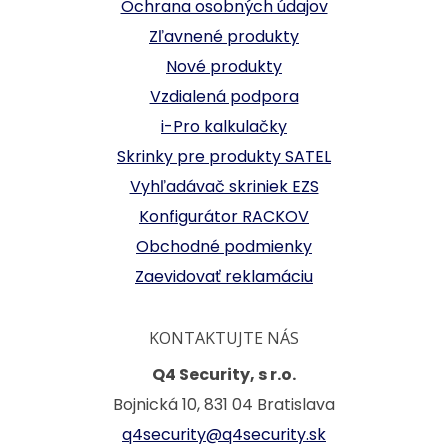
Ochrana osobných údajov
Zľavnené produkty
Nové produkty
Vzdialená podpora
i-Pro kalkulačky
Skrinky pre produkty SATEL
Vyhľadávač skriniek EZS
Konfigurátor RACKOV
Obchodné podmienky
Zaevidovať reklamáciu
KONTAKTUJTE NÁS
Q4 Security, s r.o.
Bojnická 10, 831 04 Bratislava
q4security@q4security.sk