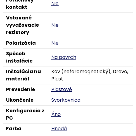
Nie
kontakt
Vstavané
vyvažovacie
Nie
rezistory
Polarizácia
Nie
Spôsob
Na povrch
inštalácie
Inštalácia na
Kov (neferomagnetický), Drevo,
materiál
Plast
Prevedenie
Plastové
Ukončenie
Svorkovnica
Konfigurácia z
Áno
PC
Farba
Hnedá