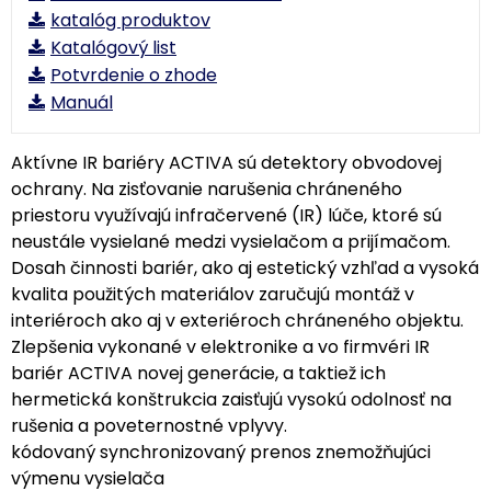
katalóg produktov
Katalógový list
Potvrdenie o zhode
Manuál
Aktívne IR bariéry ACTIVA sú detektory obvodovej
ochrany. Na zisťovanie narušenia chráneného
priestoru využívajú infračervené (IR) lúče, ktoré sú
neustále vysielané medzi vysielačom a prijímačom.
Dosah činnosti bariér, ako aj estetický vzhľad a vysoká
kvalita použitých materiálov zaručujú montáž v
interiéroch ako aj v exteriéroch chráneného objektu.
Zlepšenia vykonané v elektronike a vo firmvéri IR
bariér ACTIVA novej generácie, a taktiež ich
hermetická konštrukcia zaisťujú vysokú odolnosť na
rušenia a poveternostné vplyvy.
kódovaný synchronizovaný prenos znemožňujúci
výmenu vysielača