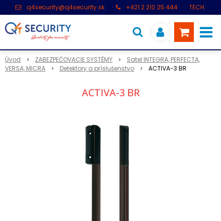
q4security@q4security.sk
+421 2 210 25 444
TECH.
PODPORA: +421 2 21 000 104
Úvod
ZABEZPEČOVACIE SYSTÉMY
Satel INTEGRA, PERFECTA,
VERSA, MICRA
Detektory a príslušenstvo
ACTIVA-3 BR
ACTIVA-3 BR