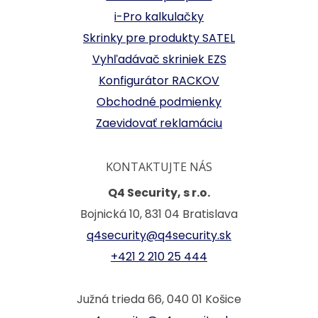
i-Pro kalkulačky
Skrinky pre produkty SATEL
Vyhľadávač skriniek EZS
Konfigurátor RACKOV
Obchodné podmienky
Zaevidovať reklamáciu
KONTAKTUJTE NÁS
Q4 Security, s r.o.
Bojnická 10, 831 04 Bratislava
q4security@q4security.sk
+421 2 210 25 444
Južná trieda 66, 040 01 Košice