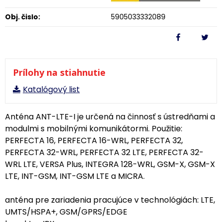
Obj. čislo:
5905033332089
Prílohy na stiahnutie
Katalógový list
Anténa ANT-LTE-I je určená na činnosť s ústredňami a
modulmi s mobilnými komunikátormi. Použitie:
PERFECTA 16, PERFECTA 16-WRL, PERFECTA 32,
PERFECTA 32-WRL, PERFECTA 32 LTE, PERFECTA 32-
WRL LTE, VERSA Plus, INTEGRA 128-WRL, GSM-X, GSM-X
LTE, INT-GSM, INT-GSM LTE a MICRA.
anténa pre zariadenia pracujúce v technológiách: LTE,
UMTS/HSPA+, GSM/GPRS/EDGE