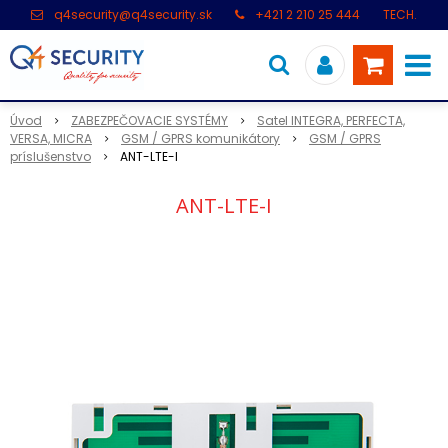
q4security@q4security.sk
+421 2 210 25 444
TECH.
PODPORA: +421 2 21 000 104
Úvod
ZABEZPEČOVACIE SYSTÉMY
Satel INTEGRA, PERFECTA,
VERSA, MICRA
GSM / GPRS komunikátory
GSM / GPRS
príslušenstvo
ANT-LTE-I
ANT-LTE-I