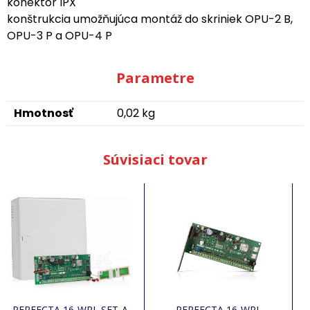
konektor IPX
konštrukcia umožňujúca montáž do skriniek OPU-2 B,
OPU-3 P a OPU-4 P
Parametre
Hmotnosť
0,02 kg
Súvisiaci tovar
PERFECTA 16-WRL SET-A
PERFECTA 16-WRL