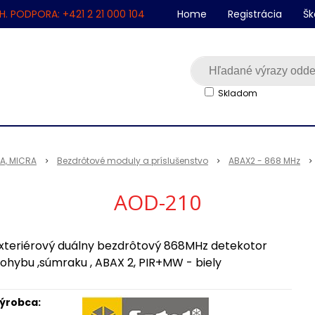
H. PODPORA: +421 2 21 000 104
Home
Registrácia
Šk
Skladom
SA, MICRA
Bezdrôtové moduly a príslušenstvo
ABAX2 - 868 MHz
AOD-210
xteriérový duálny bezdrôtový 868MHz detekotor
ohybu ,súmraku , ABAX 2, PIR+MW - biely
ýrobca: