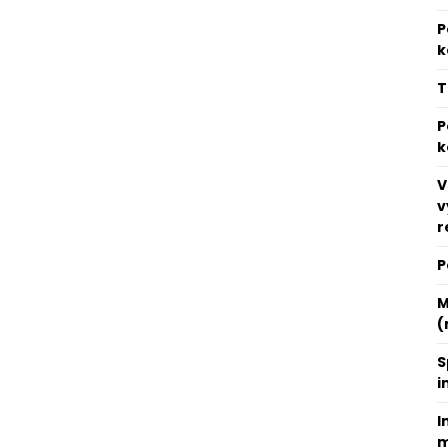
P
k
T
P
k
V
v
r
P
M
(
S
i
I
m