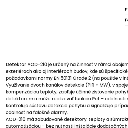
P
F
Detektor AOD-210 je určený na činnosť v rámci oboj
exteriéroch ako aj interiéroch budov, kde sú špecifick
požiadavkami normy EN 50131 Grade 2 (na použitie v in
Využívanie dvoch kanálov detekcie (PIR + MW), v spoj
kompenzáciou teploty, zaisťuje účinné zisťovanie pohyb
detektorom a môže realizovať funkciu Pet – odolnosti
kontroluje sústavu detekcie pohybu a signalizuje prípa
odolnosť na falošné alarmy.
AOD-210 má zabudované detektory: teploty a súmraku (
automatizáciou – bez nutnosti inštalácie dodatočných 