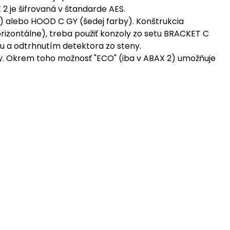
2 je šifrovaná v štandarde AES.
y) alebo HOOD C GY (šedej farby). Konštrukcia
izontálne), treba použiť konzoly zo setu BRACKET C
u a odtrhnutím detektora zo steny.
cky. Okrem toho možnosť "ECO" (iba v ABAX 2) umožňuje