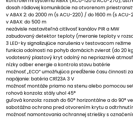
kontrolérmi systému ABAX (ACU-120 a ACU-270), ús
dosah rádiovej komunikácie na otvorenom priestranst
v ABAX 2: do 2000 m (s ACU-220) / do 1600 m (s ACU-
v ABAX: do 500 m
nezávisle nastaviteľná citlivosť kanálov PIR a MW
zabudovaný detektor teploty (meranie teploty v rozs
3 LED-ky signalizujúce narušenia v testovacom režime
funkcia odolnosti na pohyb domácich zvierat (do 20 k
vodotesný plastový kryt odolný na nepriaznivé atmosf
nízky odber energie a kontrola stavu batérie
možnosť „ECO” umožňujúca predĺženie času činnosti zar
napájanie: batéria CR123A 3 V
možnosť montáže priamo na stenu alebo pomocou set
rohová konzola: stály uhol 45°
guľová konzola: rozsah do 60° horizontálne a do 90° ve
sabotážna ochrana pred otvorením krytu a odtrhnutí
možnosť namontovania ochrannej striešky s označe