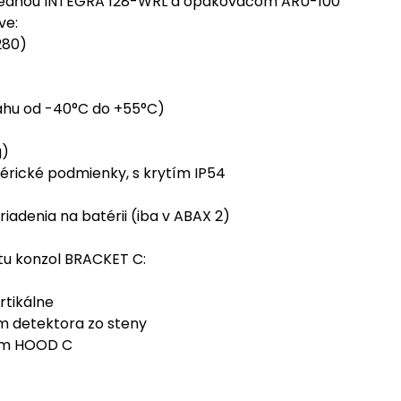
tredňou INTEGRA 128-WRL a opakovačom ARU-100
ve:
280)
ahu od -40°C do +55°C)
g)
érické podmienky, s krytím IP54
iadenia na batérii (iba v ABAX 2)
u konzol BRACKET C:
rtikálne
m detektora zo steny
ním HOOD C