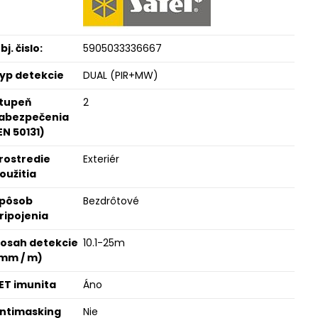
bj. čislo:
5905033336667
yp detekcie
DUAL (PIR+MW)
tupeň
2
abezpečenia
EN 50131)
rostredie
Exteriér
oužitia
pôsob
Bezdrôtové
ripojenia
osah detekcie
10.1-25m
mm / m)
ET imunita
Áno
ntimasking
Nie