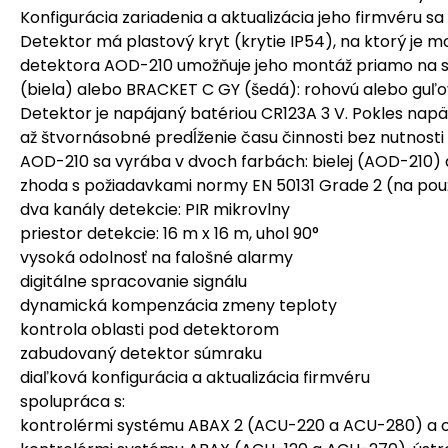
Konfigurácia zariadenia a aktualizácia jeho firmvéru 
Detektor má plastový kryt (krytie IP54), na ktorý je
detektora AOD-210 umožňuje jeho montáž priamo na ste
(biela) alebo BRACKET C GY (šedá): rohovú alebo guľ
Detektor je napájaný batériou CR123A 3 V. Pokles napä
až štvornásobné predĺženie času činnosti bez nutnosti
AOD-210 sa vyrába v dvoch farbách: bielej (AOD-210) 
zhoda s požiadavkami normy EN 50131 Grade 2 (na použi
dva kanály detekcie: PIR mikrovlny
priestor detekcie: 16 m x 16 m, uhol 90°
vysoká odolnosť na falošné alarmy
digitálne spracovanie signálu
dynamická kompenzácia zmeny teploty
kontrola oblasti pod detektorom
zabudovaný detektor súmraku
diaľková konfigurácia a aktualizácia firmvéru
spolupráca s:
kontrolérmi systému ABAX 2 (ACU-220 a ACU-280) 