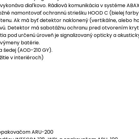
sa vykonáva diaľkovo. Rádiová komunikácia v systéme ABAX 
 možné namontovať ochrannú striešku HOOD C (bielej farb
nu. Ak má byť detektor naklonený (vertikálne, alebo hor
ovú. Detektor má sabotážnu ochranu pred otvorením kryt
tia pod určenú úroveň je signalizovaný opticky a akusti
 výmeny batérie.
a šedej (AOD-210 GY).
tie v interiéroch)
a opakovačom ARU-200