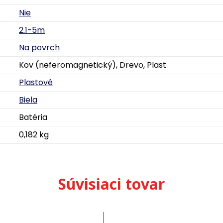
Nie
2.1-5m
Na povrch
Kov (neferomagnetický), Drevo, Plast
Plastové
Biela
Batéria
0,182 kg
Súvisiaci tovar