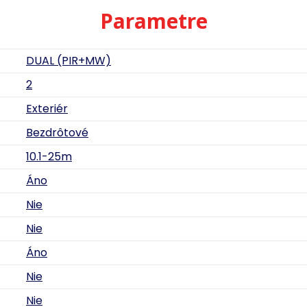
Parametre
DUAL (PIR+MW)
2
Exteriér
Bezdrôtové
10.1-25m
Áno
Nie
Nie
Áno
Nie
Nie