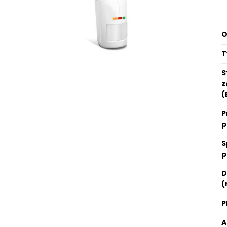
O
T
S
z
(
P
p
S
p
D
(
P
A