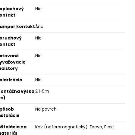
oplachový
Nie
ontakt
amper kontakt
Áno
oruchový
Nie
ontakt
stavané
Nie
yvažovacie
ezistory
olarizácia
Nie
ontážna výška
2.1-5m
m)
pôsob
Na povrch
nštalácie
nštalácia na
Kov (neferomagnetický), Drevo, Plast
ateriál