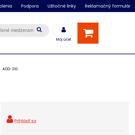
olenia
Podpora
Užitočné linky
Reklamačný formulár
Môj účet
AOD-210