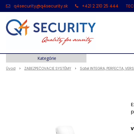
q4security@q4security.sk
+421 2 210 25 444
TEC
Kategórie
Úvod
ZABEZPEČOVACIE SYSTÉMY
Satel INTEGRA, PERFECTA, VER
E
p
V