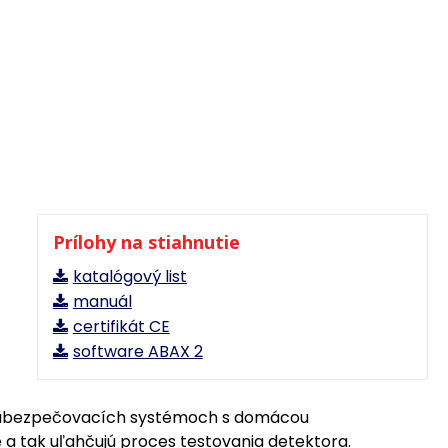
Prílohy na stiahnutie
katalógový list
manuál
certifikát CE
software ABAX 2
 v zabezpečovacích systémoch s domácou
e a tak uľahčujú proces testovania detektora.