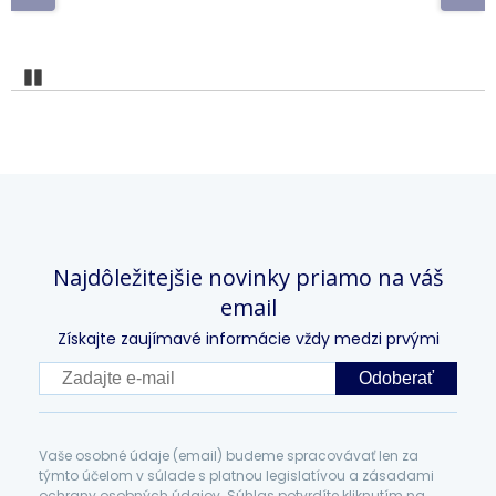
Pozastaviť
Najdôležitejšie novinky priamo na váš
email
Získajte zaujímavé informácie vždy medzi prvými
Odoberať
Vaše osobné údaje (email) budeme spracovávať len za
týmto účelom v súlade s platnou legislatívou a zásadami
ochrany osobných údajov. Súhlas potvrdíte kliknutím na