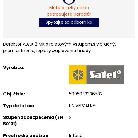
Máte otázky alebo
potrebujete poradiť?
Spýtajte sa odborníka
Derektor ABAX 2 MK s roletovým vstupom,s vibračný,
premiestnenia,teploty ,zaplavenia hnedý
Výrobca:
Obj. čislo:
5905033336582
Typ detekcie
UNIVERZÁLNE
Stupeň zabezpečenia (EN
2
50131)
Prostredie použitia
Interiér