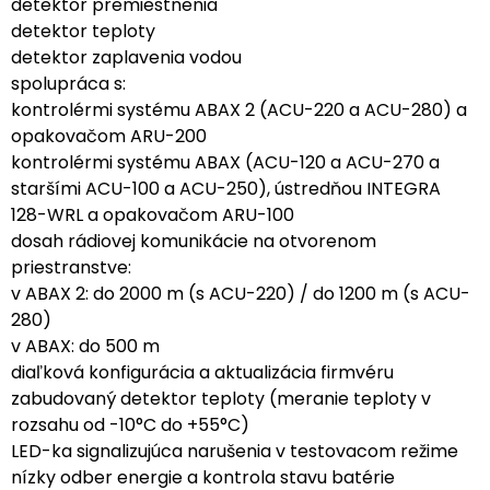
detektor premiestnenia
detektor teploty
detektor zaplavenia vodou
spolupráca s:
kontrolérmi systému ABAX 2 (ACU-220 a ACU-280) a
opakovačom ARU-200
kontrolérmi systému ABAX (ACU-120 a ACU-270 a
staršími ACU-100 a ACU-250), ústredňou INTEGRA
128-WRL a opakovačom ARU-100
dosah rádiovej komunikácie na otvorenom
priestranstve:
v ABAX 2: do 2000 m (s ACU-220) / do 1200 m (s ACU-
280)
v ABAX: do 500 m
diaľková konfigurácia a aktualizácia firmvéru
zabudovaný detektor teploty (meranie teploty v
rozsahu od -10°C do +55°C)
LED-ka signalizujúca narušenia v testovacom režime
nízky odber energie a kontrola stavu batérie