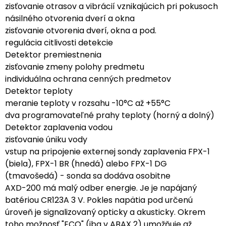
zisťovanie otrasov a vibrácií vznikajúcich pri pokusoch
násilného otvorenia dverí a okna
zisťovanie otvorenia dverí, okna a pod.
regulácia citlivosti detekcie
Detektor premiestnenia
zisťovanie zmeny polohy predmetu
individuálna ochrana cenných predmetov
Detektor teploty
meranie teploty v rozsahu -10°C až +55°C
dva programovateľné prahy teploty (horný a dolný)
Detektor zaplavenia vodou
zisťovanie úniku vody
vstup na pripojenie externej sondy zaplavenia FPX-1
(biela), FPX-1 BR (hnedá) alebo FPX-1 DG
(tmavošedá) - sonda sa dodáva osobitne
AXD-200 má malý odber energie. Je je napájaný
batériou CR123A 3 V. Pokles napätia pod určenú
úroveň je signalizovaný opticky a akusticky. Okrem
toho možnosť "ECO" (iba v ABAX 2) umožňuje až