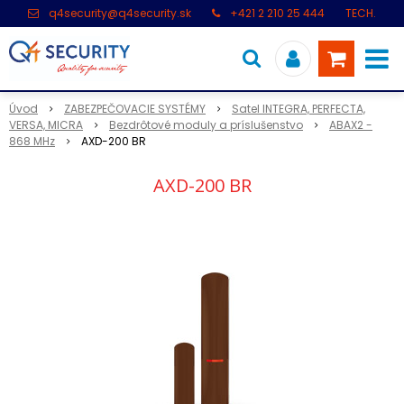
q4security@q4security.sk
+421 2 210 25 444
TECH.
PODPORA: +421 2 21 000 104
Úvod
ZABEZPEČOVACIE SYSTÉMY
Satel INTEGRA, PERFECTA,
VERSA, MICRA
Bezdrôtové moduly a príslušenstvo
ABAX2 -
868 MHz
AXD-200 BR
AXD-200 BR