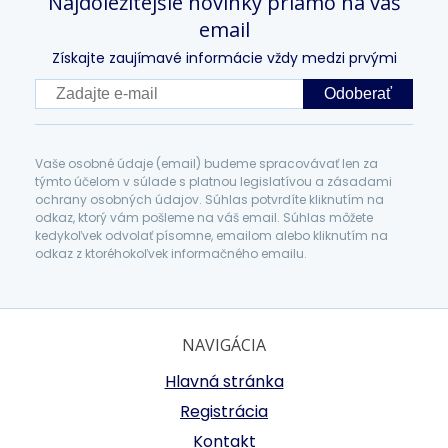
Najdôležitejšie novinky priamo na váš
email
Získajte zaujímavé informácie vždy medzi prvými
Odoberať
Vaše osobné údaje (email) budeme spracovávať len za
týmto účelom v súlade s platnou legislatívou a zásadami
ochrany osobných údajov. Súhlas potvrdíte kliknutím na
odkaz, ktorý vám pošleme na váš email. Súhlas môžete
kedykoľvek odvolať písomne, emailom alebo kliknutím na
odkaz z ktoréhokoľvek informačného emailu.
NAVIGÁCIA
Hlavná stránka
Registrácia
Kontakt