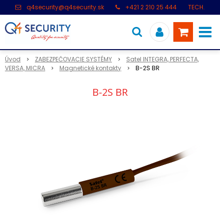
q4security@q4security.sk
+421 2 210 25 444
TECH.
PODPORA: +421 2 21 000 104
Úvod
ZABEZPEČOVACIE SYSTÉMY
Satel INTEGRA, PERFECTA,
VERSA, MICRA
Magnetické kontakty
B-2S BR
B-2S BR