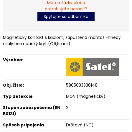
Máte otázky alebo
potrebujete poradiť?
Spýtajte sa odborníka
Magnetický kontakt s káblom, zapustená montáž -hnedý
malý hermetický kryt (O6,5mm)
Výrobca:
Obj. čislo:
5905033336148
Typ detekcie
MGN (magnetický)
Stupeň zabezpečenia (EN
2
50131)
Spôsob pripojenia
Drôtové (NC)