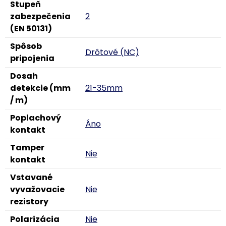
Stupeň
zabezpečenia
2
(EN 50131)
Spôsob
Drôtové (NC)
pripojenia
Dosah
detekcie (mm
21-35mm
/ m)
Poplachový
Áno
kontakt
Tamper
Nie
kontakt
Vstavané
vyvažovacie
Nie
rezistory
Polarizácia
Nie