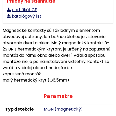
Prílohy na stiahnutie
certifikát CE
katalógový list
Magnetické kontakty sú základným elementom
obvodovej ochrany. Ich bežnou úlohou je zisťovanie
otvorenia dverí a okien. Malý magnetický kontakt B-
2S BR s hermetickým krytom, je určený na zapustenú
montáž do rámu okna alebo dverí. Vďaka spôsobu
montáže nie je po nainštalovaní viditeľný. Kontakt sa
vyrába v bielej alebo hnedej farbe.
zapustená montáž
malý hermetický kryt (O6,5mm)
Parametre
Typ detekcie
MGN (magnetický)