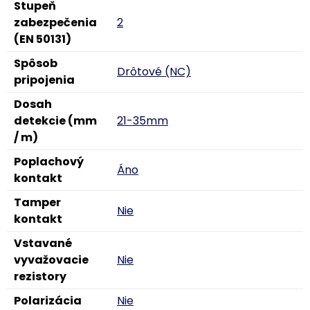
Stupeň
zabezpečenia
2
(EN 50131)
Spôsob
Drôtové (NC)
pripojenia
Dosah
detekcie (mm
21-35mm
/ m)
Poplachový
Áno
kontakt
Tamper
Nie
kontakt
Vstavané
vyvažovacie
Nie
rezistory
Polarizácia
Nie