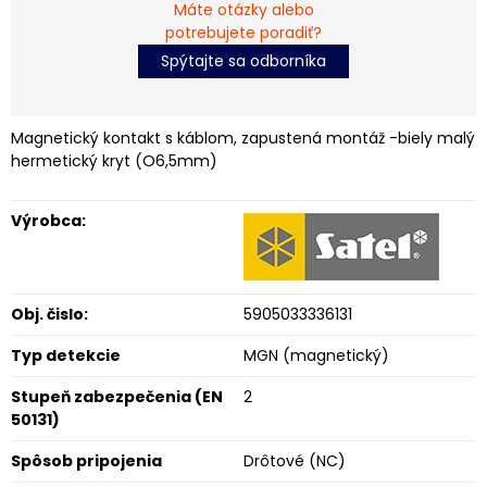
Máte otázky alebo
potrebujete poradiť?
Spýtajte sa odborníka
Magnetický kontakt s káblom, zapustená montáž -biely malý
hermetický kryt (O6,5mm)
Výrobca:
Obj. čislo:
5905033336131
Typ detekcie
MGN (magnetický)
Stupeň zabezpečenia (EN
2
50131)
Spôsob pripojenia
Drôtové (NC)