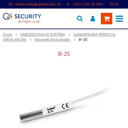
q4security@q4security.sk
+421 2 210 25 444
TECH.
PODPORA: +421 2 21 000 104
Úvod
ZABEZPEČOVACIE SYSTÉMY
Satel INTEGRA, PERFECTA,
VERSA, MICRA
Magnetické kontakty
B-2S
B-2S