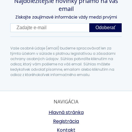
Najdôležitejšie novinky priamo na váš
email
Získajte zaujímavé informácie vždy medzi prvými
Odoberať
Vaše osobné údaje (email) budeme spracovávať len za
týmto účelom v súlade s platnou legislatívou a zásadami
ochrany osobných údajov. Súhlas potvrdíte kliknutím na
odkaz, ktorý vám pošleme na váš email. Súhlas môžete
kedykoľvek odvolať písomne, emailom alebo kliknutím na
odkaz z ktoréhokoľvek informačného emailu.
NAVIGÁCIA
Hlavná stránka
Registrácia
Kontakt