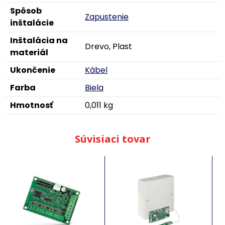
Spôsob
Zapustenie
inštalácie
Inštalácia na
Drevo, Plast
materiál
Ukončenie
Kábel
Farba
Biela
Hmotnosť
0,011 kg
Súvisiaci tovar