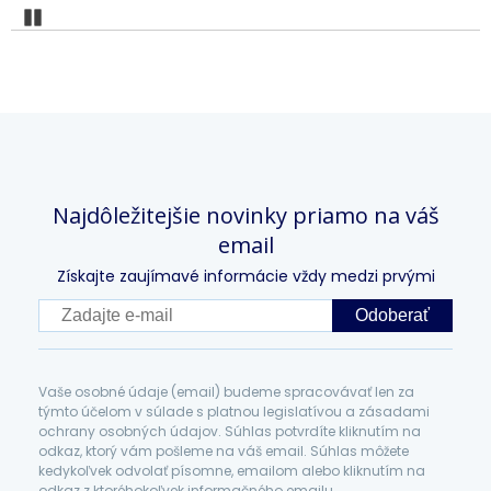
Pozastaviť
Najdôležitejšie novinky priamo na váš
email
Získajte zaujímavé informácie vždy medzi prvými
Odoberať
Vaše osobné údaje (email) budeme spracovávať len za
týmto účelom v súlade s platnou legislatívou a zásadami
ochrany osobných údajov. Súhlas potvrdíte kliknutím na
odkaz, ktorý vám pošleme na váš email. Súhlas môžete
kedykoľvek odvolať písomne, emailom alebo kliknutím na
odkaz z ktoréhokoľvek informačného emailu.