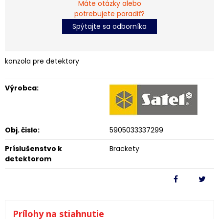
Máte otázky alebo
potrebujete poradiť?
Spýtajte sa odborníka
konzola pre detektory
Výrobca:
Obj. čislo:
5905033337299
Príslušenstvo k
Brackety
detektorom
Prílohy na stiahnutie