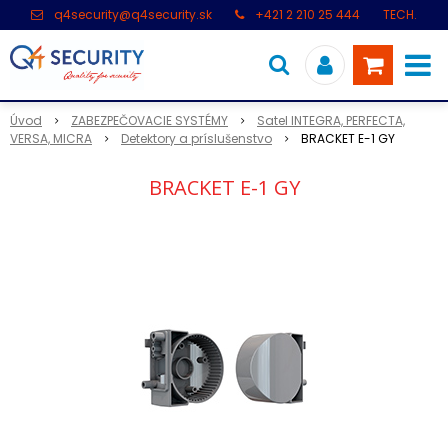
q4security@q4security.sk
+421 2 210 25 444
TECH.
PODPORA: +421 2 21 000 104
Úvod
ZABEZPEČOVACIE SYSTÉMY
Satel INTEGRA, PERFECTA,
VERSA, MICRA
Detektory a príslušenstvo
BRACKET E-1 GY
BRACKET E-1 GY