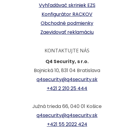
Vyhľadávač skriniek EZS
Konfigurátor RACKOV
Obchodné podmienky
Zaevidovať reklamáciu
KONTAKTUJTE NÁS
Q4 Security, s r.o.
Bojnická 10, 831 04 Bratislava
q4security@q4security.sk
+421 2 210 25 444
Južná trieda 66, 040 01 Košice
q4security@q4security.sk
+421 55 2022 424