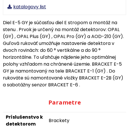
katalogovy list
Diel E-5 GY je súčasťou diel E stropom a montáž na
stenu . Prvok je určený na montáž detektorov: OPAL
(GY) , OPAL Plus (GY) , OPAL Pro (GY) a AOD-210 (GY).
Guľová rukoväť umožňuje nastavenie detektora v
dvoch rovinách: do 60 ° vertikálne a do 90 °
horizontálne. To uľahčuje nájdenie jeho optimálnej
polohy vzhľadom na chránené územie. BRACKET E-5
GY je namontovaný na tele BRACKET E-1 (GY) . Do
rukoväte sú namontované vložky BRACKET E-2B (GY)
a sabotážny senzor BRACKET E-6 .
Parametre
Príslušenstvo k
Brackety
detektorom