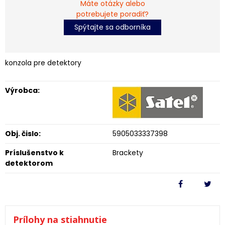
Máte otázky alebo
potrebujete poradiť?
Spýtajte sa odborníka
konzola pre detektory
Výrobca:
Obj. čislo:
5905033337398
Príslušenstvo k
Brackety
detektorom
Prílohy na stiahnutie