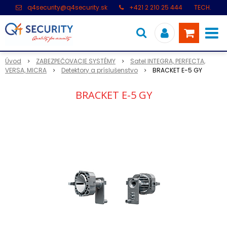
q4security@q4security.sk
+421 2 210 25 444
TECH.
PODPORA: +421 2 21 000 104
Úvod
ZABEZPEČOVACIE SYSTÉMY
Satel INTEGRA, PERFECTA,
VERSA, MICRA
Detektory a príslušenstvo
BRACKET E-5 GY
BRACKET E-5 GY