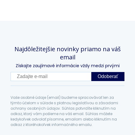
Najdôležitejšie novinky priamo na váš
email
Získajte zaujímavé informácie vždy medzi prvými
Odoberať
Vaše osobné údaje (email) budeme spracovávať len za
týmto účelom v súlade s platnou legislatívou a zásadami
ochrany osobných údajov. Súhlas potvrdíte kliknutím na
odkaz, ktorý vám pošleme na váš email. Súhlas môžete
kedykoľvek odvolať písomne, emailom alebo kliknutím na
odkaz z ktoréhokoľvek informačného emailu.