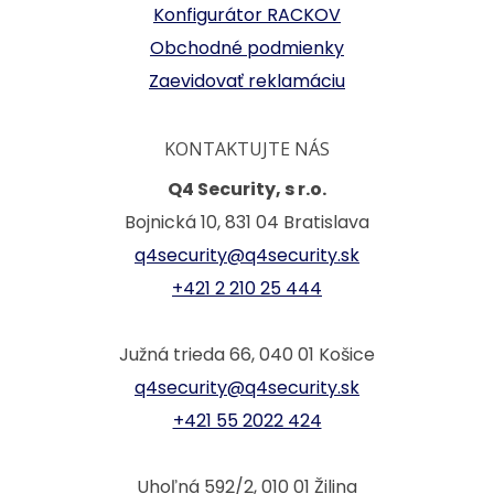
Konfigurátor RACKOV
Obchodné podmienky
Zaevidovať reklamáciu
KONTAKTUJTE NÁS
Q4 Security, s r.o.
Bojnická 10, 831 04 Bratislava
q4security@q4security.sk
+421 2 210 25 444
Južná trieda 66, 040 01 Košice
q4security@q4security.sk
+421 55 2022 424
Uhoľná 592/2, 010 01 Žilina