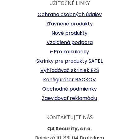
UŽITOČNÉ LINKY
Ochrana osobných údajov
Zľavnené produkty
Nové produkty
Vzdialená podpora
i-Pro kalkulačky
Skrinky pre produkty SATEL
Vyhľadávač skriniek EZS
Konfigurátor RACKOV
Obchodné podmienky
Zaevidovať reklamáciu
KONTAKTUJTE NÁS
Q4 Security, s r.o.
Bojnická 10, 831 04 Bratislava