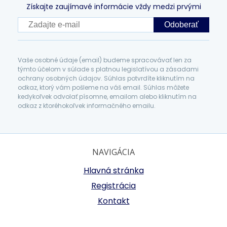
Získajte zaujímavé informácie vždy medzi prvými
Odoberať
Vaše osobné údaje (email) budeme spracovávať len za
týmto účelom v súlade s platnou legislatívou a zásadami
ochrany osobných údajov. Súhlas potvrdíte kliknutím na
odkaz, ktorý vám pošleme na váš email. Súhlas môžete
kedykoľvek odvolať písomne, emailom alebo kliknutím na
odkaz z ktoréhokoľvek informačného emailu.
NAVIGÁCIA
Hlavná stránka
Registrácia
Kontakt