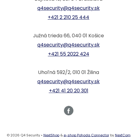
q4security@q4security.sk
+421 2 210 25 444
Južná trieda 66, 040 01 Košice
q4security@q4security.sk
+421 55 2022 424
Uhoľná 592/2, 010 01 Žilina
q4security@q4security.sk
+421 41 20 20 301
© 2026 Q4 Security •
NextShop
&
e-shop Pohoda Connector
by
NextCom