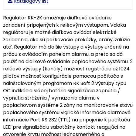
katalogovy list
Regulátor RK-2K umožňuje diaľkové ovládanie
zariadení pripojených k reléovým výstupom. Vďaka
regulátoru je možné diaľkovo ovládať elektrické
zariadenia, ako sú parkovacie prekážky, brány, žalúzie
atď. Regulátor má ďalšie vstupy a výstupy určené na
prácu s ovládacím panelom alarmu, a preto sa dá
použiť na diaľkové ovládanie poplachového systému. 2
reléové výstupy (kanály) možnosť registrácie až 1024
pilotov možnosť konfigurácie pomocou počítača s
nainštalovaným programom RK Soft 2 výstupy typu
OC indikácia slabej batérie signalizácia zapnutia /
vypnutia stráženia / vymazania alarmu v
poplachovom systéme 2 zóny na monitorovanie stavu
poplachového systému vigilické informácie alarmové
informácie Port RS 232 (TTL) na pripojenie k počítaču
LED pre signalizáciu sabotážny kontakt reagujúci na
otvorenie krytu možnosť jednosmerného a