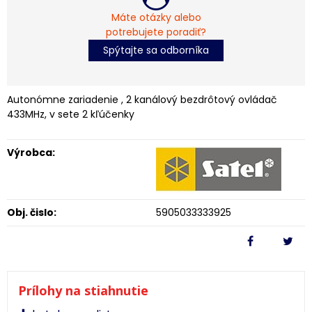
Máte otázky alebo
potrebujete poradiť?
Spýtajte sa odborníka
Autonómne zariadenie , 2 kanálový bezdrôtový ovládač
433MHz, v sete 2 kľúčenky
Výrobca:
Obj. čislo:
5905033333925
Prílohy na stiahnutie