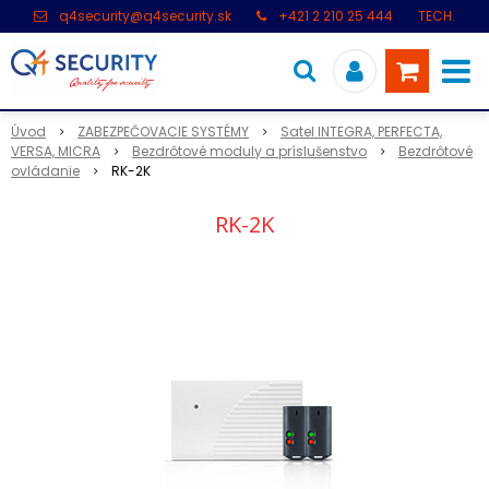
q4security@q4security.sk
+421 2 210 25 444
TECH.
PODPORA: +421 2 21 000 104
Úvod
ZABEZPEČOVACIE SYSTÉMY
Satel INTEGRA, PERFECTA,
VERSA, MICRA
Bezdrôtové moduly a príslušenstvo
Bezdrôtové
ovládanie
RK-2K
RK-2K