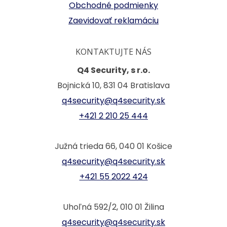
Obchodné podmienky
Zaevidovať reklamáciu
KONTAKTUJTE NÁS
Q4 Security, s r.o.
Bojnická 10, 831 04 Bratislava
q4security@q4security.sk
+421 2 210 25 444
Južná trieda 66, 040 01 Košice
q4security@q4security.sk
+421 55 2022 424
Uhoľná 592/2, 010 01 Žilina
q4security@q4security.sk