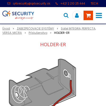
q4security@q4security.sk
+421 2 210 25 444
TECH.
PODPORA: +421 2 21 000 104
Úvod
ZABEZPEČOVACIE SYSTÉMY
Satel INTEGRA, PERFECTA,
VERSA, MICRA
Príslušenstvo
HOLDER-ER
HOLDER-ER