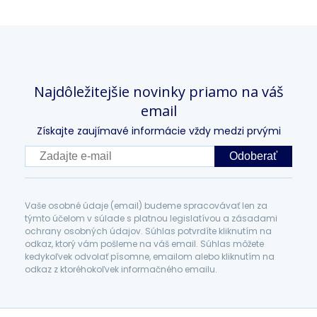
Najdôležitejšie novinky priamo na váš
email
Získajte zaujímavé informácie vždy medzi prvými
Odoberať
Vaše osobné údaje (email) budeme spracovávať len za
týmto účelom v súlade s platnou legislatívou a zásadami
ochrany osobných údajov. Súhlas potvrdíte kliknutím na
odkaz, ktorý vám pošleme na váš email. Súhlas môžete
kedykoľvek odvolať písomne, emailom alebo kliknutím na
odkaz z ktoréhokoľvek informačného emailu.