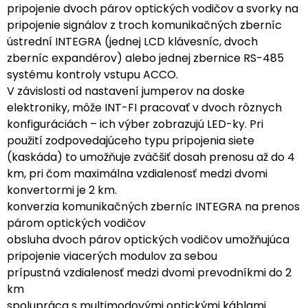
pripojenie dvoch párov optických vodičov a svorky na
pripojenie signálov z troch komunikačných zberníc
ústrední INTEGRA (jednej LCD klávesníc, dvoch
zberníc expandérov) alebo jednej zbernice RS-485
systému kontroly vstupu ACCO.
V závislosti od nastavení jumperov na doske
elektroniky, môže INT-FI pracovať v dvoch rôznych
konfiguráciách – ich výber zobrazujú LED-ky. Pri
použití zodpovedajúceho typu pripojenia siete
(kaskáda) to umožňuje zväčšiť dosah prenosu až do 4
km, pri čom maximálna vzdialenosť medzi dvomi
konvertormi je 2 km.
konverzia komunikačných zberníc INTEGRA na prenos
párom optických vodičov
obsluha dvoch párov optických vodičov umožňujúca
pripojenie viacerých modulov za sebou
prípustná vzdialenosť medzi dvomi prevodníkmi do 2
km
spolupráca s multimodovými optickými káblami