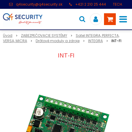
q4security@q4security.sk
+421 2 210 25 444
TECH.
PODPORA: +421 2 21 000 104
Úvod
ZABEZPEČOVACIE SYSTÉMY
Satel INTEGRA, PERFECTA,
VERSA, MICRA
Drôtové moduly a zdroje
INTEGRA
INT-FI
INT-FI