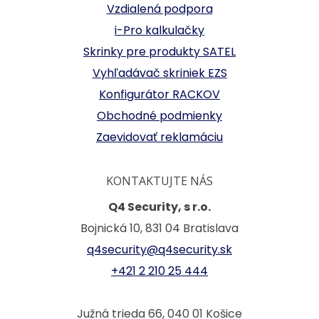
Vzdialená podpora
i-Pro kalkulačky
Skrinky pre produkty SATEL
Vyhľadávač skriniek EZS
Konfigurátor RACKOV
Obchodné podmienky
Zaevidovať reklamáciu
KONTAKTUJTE NÁS
Q4 Security, s r.o.
Bojnická 10, 831 04 Bratislava
q4security@q4security.sk
+421 2 210 25 444
Južná trieda 66, 040 01 Košice