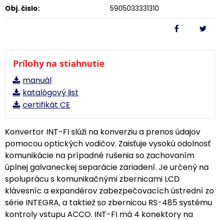
Obj. čislo:
5905033331310
Prílohy na stiahnutie
manuál
katalógový list
certifikát CE
Konvertor INT-FI slúži na konverziu a prenos údajov
pomocou optických vodičov. Zaisťuje vysokú odolnosť
komunikácie na prípadné rušenia so zachovaním
úplnej galvaneckej separácie zariadení. Je určený na
spoluprácu s komunikačnými zbernicami LCD
klávesníc a expandérov zabezpečovacích ústrední zo
série INTEGRA, a taktiež so zbernicou RS-485 systému
kontroly vstupu ACCO. INT-FI má 4 konektory na