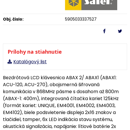
Obj. čislo:
5905033337527
Prílohy na stiahnutie
Katalógový list
Bezdrôtová LCD klávesnica ABAX 2/ ABAX1 (ABAX1:
ACU-120, ACU-270), obojsmerná šifrovaná
komunikácia v 868MHz pásme s dosahom až 800m
(ABAX-1: 400m), integrovaná čítačka kariet 125kHz
(formát kariet: UNIQUE, EM4001, EM4002, EM4003,
EM4102), biele podsvietenie displeja 2x16 znakov a
tlačidiel, tamper, 6x LED indikácia stavu systému,
akustická signalizácia, napájanie: lítiové batérie 2x