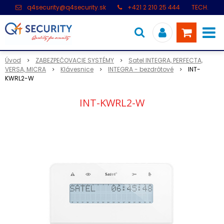
q4security@q4security.sk
+421 2 210 25 444
TECH.
PODPORA: +421 2 21 000 104
Úvod
ZABEZPEČOVACIE SYSTÉMY
Satel INTEGRA, PERFECTA,
VERSA, MICRA
Klávesnice
INTEGRA - bezdrôtové
INT-
KWRL2-W
INT-KWRL2-W