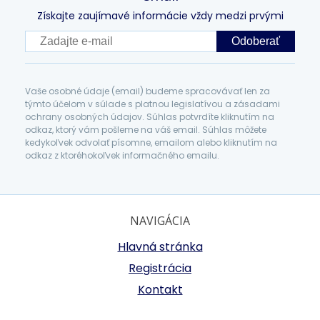
Získajte zaujímavé informácie vždy medzi prvými
Odoberať
Vaše osobné údaje (email) budeme spracovávať len za
týmto účelom v súlade s platnou legislatívou a zásadami
ochrany osobných údajov. Súhlas potvrdíte kliknutím na
odkaz, ktorý vám pošleme na váš email. Súhlas môžete
kedykoľvek odvolať písomne, emailom alebo kliknutím na
odkaz z ktoréhokoľvek informačného emailu.
NAVIGÁCIA
Hlavná stránka
Registrácia
Kontakt