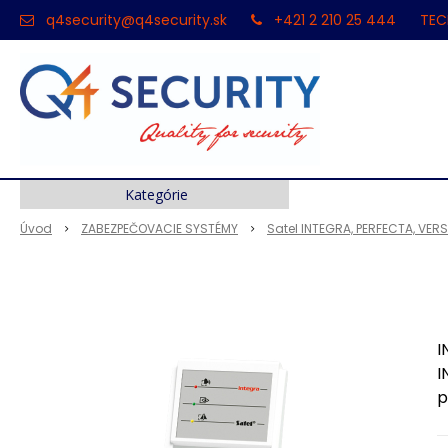
q4security@q4security.sk
+421 2 210 25 444
TEC
Kategórie
Úvod
ZABEZPEČOVACIE SYSTÉMY
Satel INTEGRA, PERFECTA, VER
I
I
p