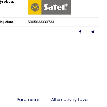
ýrobca:
bj. čislo:
5905033330733
Parametre
Alternatívny tovar