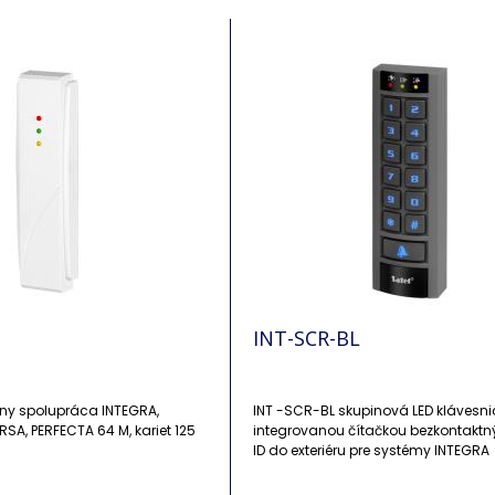
INT-SCR-BL
íny spolupráca INTEGRA,
INT -SCR-BL skupinová LED klávesni
RSA, PERFECTA 64 M, kariet 125
integrovanou čítačkou bezkontaktný
ID do exteriéru pre systémy INTEGRA