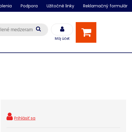
olenia
Podpora
Užitočné linky
Reklamačný formulár
Môj účet