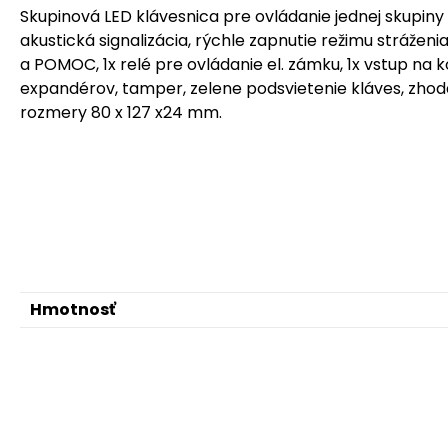
Skupinová LED klávesnica pre ovládanie jednej skupiny
akustická signalizácia, rýchle zapnutie režimu stráže
a POMOC, 1x relé pre ovládanie el. zámku, 1x vstup na k
expandérov, tamper, zelene podsvietenie kláves, zho
rozmery 80 x 127 x24 mm.
Hmotnosť