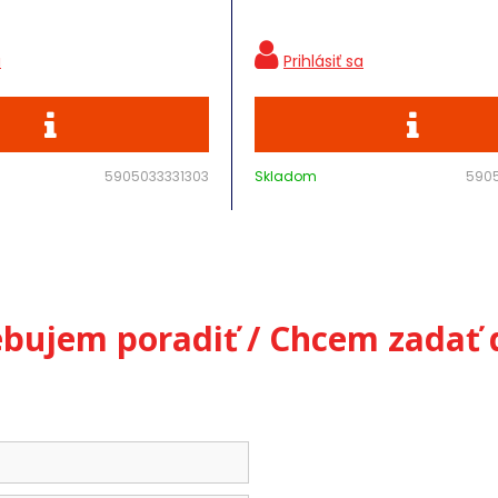
5905033331303
Skladom
590
ebujem poradiť / Chcem zadať 