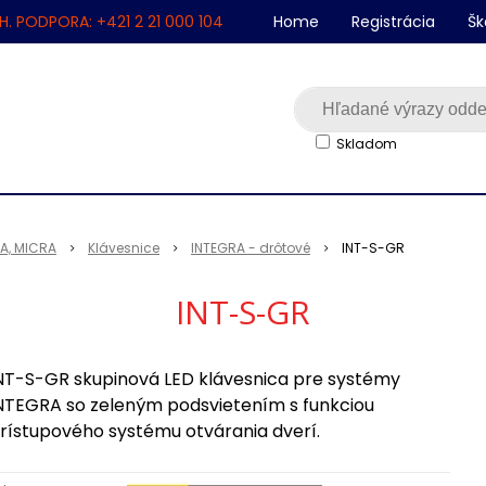
H. PODPORA: +421 2 21 000 104
Home
Registrácia
Šk
Skladom
SA, MICRA
Klávesnice
INTEGRA - drôtové
INT-S-GR
INT-S-GR
NT-S-GR skupinová LED klávesnica pre systémy
NTEGRA so zeleným podsvietením s funkciou
rístupového systému otvárania dverí.