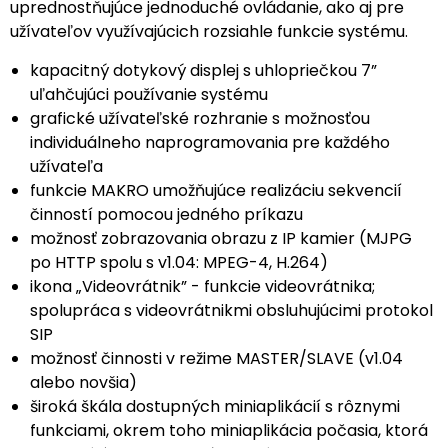
uprednostňujúce jednoduché ovládanie, ako aj pre
užívateľov využívajúcich rozsiahle funkcie systému.
kapacitný dotykový displej s uhlopriečkou 7”
uľahčujúci používanie systému
grafické užívateľské rozhranie s možnosťou
individuálneho naprogramovania pre každého
užívateľa
funkcie MAKRO umožňujúce realizáciu sekvencií
činností pomocou jedného príkazu
možnosť zobrazovania obrazu z IP kamier (MJPG
po HTTP spolu s v1.04: MPEG-4, H.264)
ikona „Videovrátnik” - funkcie videovrátnika;
spolupráca s videovrátnikmi obsluhujúcimi protokol
SIP
možnosť činnosti v režime MASTER/SLAVE (v1.04
alebo novšia)
široká škála dostupných miniaplikácií s rôznymi
funkciami, okrem toho miniaplikácia počasia, ktorá