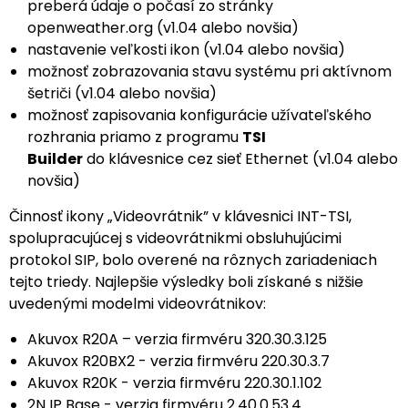
preberá údaje o počasí zo stránky
openweather.org (v1.04 alebo novšia)
nastavenie veľkosti ikon (v1.04 alebo novšia)
možnosť zobrazovania stavu systému pri aktívnom
šetriči (v1.04 alebo novšia)
možnosť zapisovania konfigurácie užívateľského
rozhrania priamo z programu
TSI
Builder
do klávesnice cez sieť Ethernet (v1.04 alebo
novšia)
Činnosť ikony „Videovrátnik” v klávesnici INT-TSI,
spolupracujúcej s videovrátnikmi obsluhujúcimi
protokol SIP, bolo overené na rôznych zariadeniach
tejto triedy. Najlepšie výsledky boli získané s nižšie
uvedenými modelmi videovrátnikov:
Akuvox R20A – verzia firmvéru 320.30.3.125
Akuvox R20BX2 - verzia firmvéru 220.30.3.7
Akuvox R20K - verzia firmvéru 220.30.1.102
2N IP Base - verzia firmvéru 2.40.0.53.4