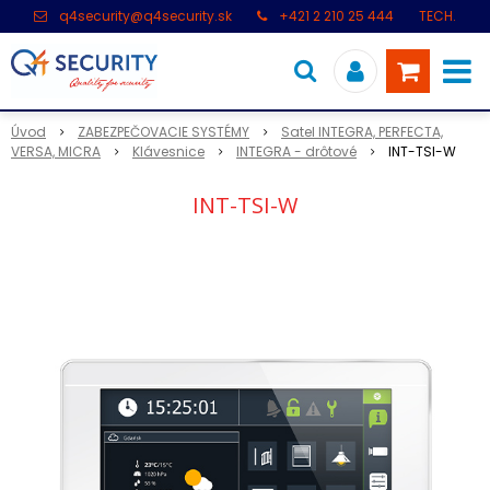
q4security@q4security.sk
+421 2 210 25 444
TECH.
PODPORA: +421 2 21 000 104
Úvod
ZABEZPEČOVACIE SYSTÉMY
Satel INTEGRA, PERFECTA,
VERSA, MICRA
Klávesnice
INTEGRA - drôtové
INT-TSI-W
INT-TSI-W