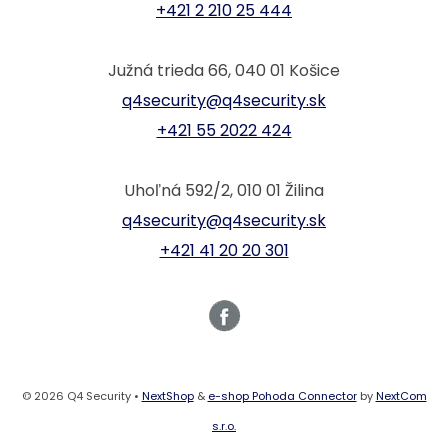
+421 2 210 25 444
Južná trieda 66, 040 01 Košice
q4security@q4security.sk
+421 55 2022 424
Uhoľná 592/2, 010 01 Žilina
q4security@q4security.sk
+421 41 20 20 301
© 2026 Q4 Security •
NextShop
&
e-shop Pohoda Connector
by
NextCom
s.r.o.