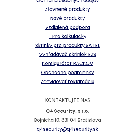
Ochrana osobných údajov
Zľavnené produkty
Nové produkty
Vzdialená podpora
i-Pro kalkulačky
Skrinky pre produkty SATEL
Vyhľadávač skriniek EZS
Konfigurátor RACKOV
Obchodné podmienky
Zaevidovať reklamáciu
KONTAKTUJTE NÁS
Q4 Security, s r.o.
Bojnická 10, 831 04 Bratislava
q4security@q4security.sk