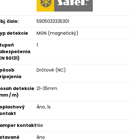
bj. čislo:
5905033335301
yp detekcie
MGN (magnetický)
tupeň
1
abezpečenia
EN 50131)
pôsob
Drôtové (NC)
ripojenia
osah detekcie
21-35mm
mm / m)
oplachový
Áno, 1x
ontakt
amper kontakt
Nie
stavané
Áno