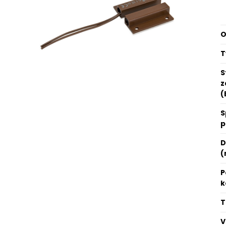
O
T
S
z
(
S
p
D
(
P
k
T
V