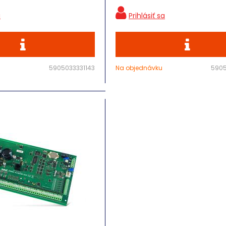
5905033331143
Na objednávku
5905