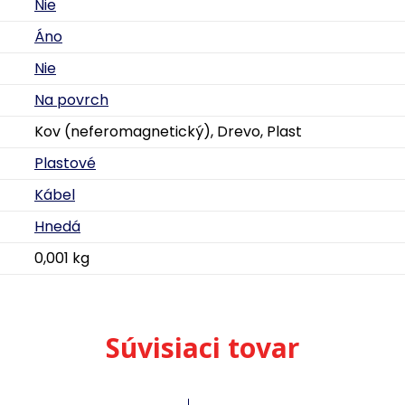
Nie
Áno
Nie
Na povrch
Kov (neferomagnetický), Drevo, Plast
Plastové
Kábel
Hnedá
0,001 kg
Súvisiaci tovar