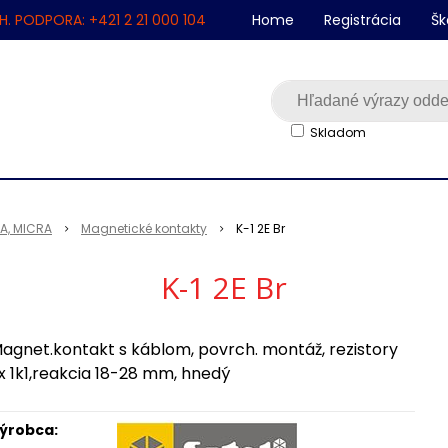
H. PODPORA: +421 2 21 000 104
Home
Registrácia
Šk
Skladom
SA, MICRA
Magnetické kontakty
K-1 2E Br
K-1 2E Br
agnet.kontakt s káblom, povrch. montáž, rezistory
x 1k1,reakcia 18-28 mm, hnedý
ýrobca: