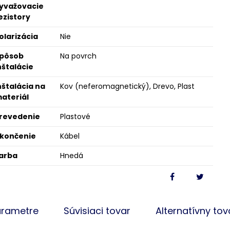
yvažovacie
ezistory
olarizácia
Nie
pôsob
Na povrch
nštalácie
nštalácia na
Kov (neferomagnetický), Drevo, Plast
ateriál
revedenie
Plastové
končenie
Kábel
arba
Hnedá
arametre
Súvisiaci tovar
Alternatívny tov