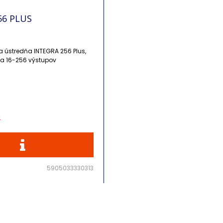
56 PLUS
 ústredňa INTEGRA 256 Plus,
16-256 vstupov a 16-256 výstupov
5905033330313