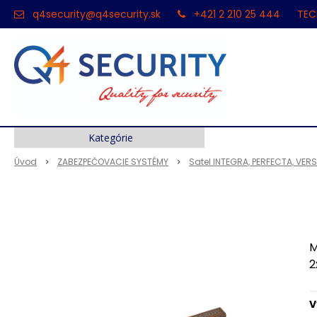
q4security@q4security.sk
+421 2 210 25 444
TEC
Kategórie
Úvod
ZABEZPEČOVACIE SYSTÉMY
Satel INTEGRA, PERFECTA, VER
M
2
V