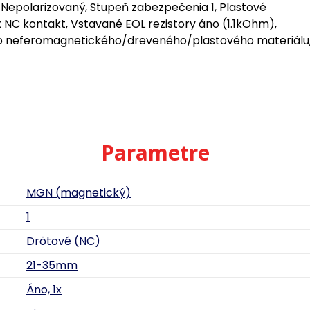
Nepolarizovaný, Stupeň zabezpečenia 1, Plastové
NC kontakt, Vstavané EOL rezistory áno (1.1kOhm),
 do neferomagnetického/dreveného/plastového materiálu
Parametre
MGN (magnetický)
1
Drôtové (NC)
21-35mm
Áno, 1x