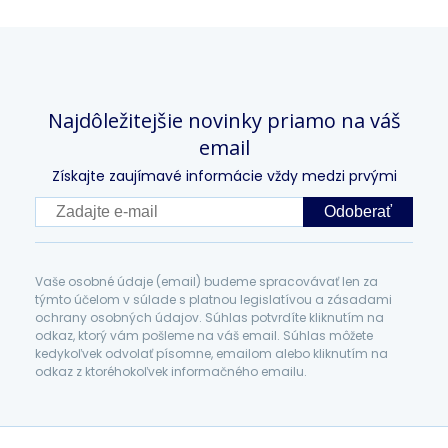
Najdôležitejšie novinky priamo na váš
email
Získajte zaujímavé informácie vždy medzi prvými
Odoberať
Vaše osobné údaje (email) budeme spracovávať len za
týmto účelom v súlade s platnou legislatívou a zásadami
ochrany osobných údajov. Súhlas potvrdíte kliknutím na
odkaz, ktorý vám pošleme na váš email. Súhlas môžete
kedykoľvek odvolať písomne, emailom alebo kliknutím na
odkaz z ktoréhokoľvek informačného emailu.