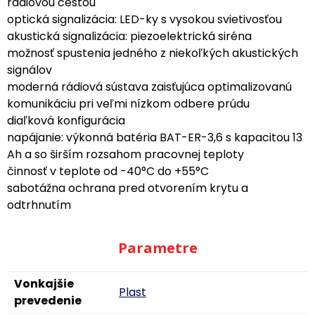
rádiovou cestou
optická signalizácia: LED-ky s vysokou svietivosťou
akustická signalizácia: piezoelektrická siréna
možnosť spustenia jedného z niekoľkých akustických
signálov
moderná rádiová sústava zaisťujúca optimalizovanú
komunikáciu pri veľmi nízkom odbere prúdu
diaľková konfigurácia
napájanie: výkonná batéria BAT-ER-3,6 s kapacitou 13
Ah a so širším rozsahom pracovnej teploty
činnosť v teplote od -40°C do +55°C
sabotážna ochrana pred otvorením krytu a
odtrhnutím
Parametre
Vonkajšie
Plast
prevedenie