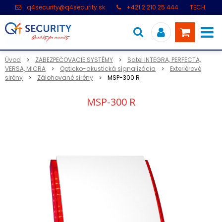
q4security@q4security.sk
+421 2 210 25 444
TECH.
PODPORA: +421 2 21 000 104
Úvod
ZABEZPEČOVACIE SYSTÉMY
Satel INTEGRA, PERFECTA,
VERSA, MICRA
Opticko-akustická signalizácia
Exteriérové
sirény
Zálohované sirény
MSP-300 R
MSP-300 R