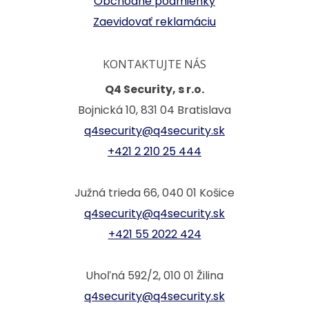
Obchodné podmienky
Zaevidovať reklamáciu
KONTAKTUJTE NÁS
Q4 Security, s r.o.
Bojnická 10, 831 04 Bratislava
q4security@q4security.sk
+421 2 210 25 444
Južná trieda 66, 040 01 Košice
q4security@q4security.sk
+421 55 2022 424
Uhoľná 592/2, 010 01 Žilina
q4security@q4security.sk