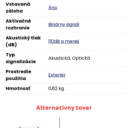
Vstavaná
Áno
záloha
Aktivačné
Binárny signál
rozhranie
Akustický tlak
110dB a menej
(dB)
Typ
Akustická, Optická
signalizácie
Prostredie
Exteriér
použitia
Hmotnosť
0,82 kg
Alternatívny tovar