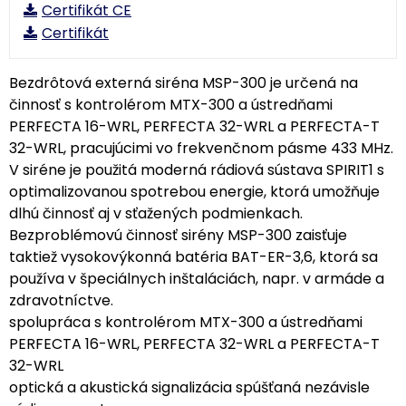
Certifikát CE
Certifikát
Bezdrôtová externá siréna MSP-300 je určená na
činnosť s kontrolérom MTX-300 a ústredňami
PERFECTA 16-WRL, PERFECTA 32-WRL a PERFECTA-T
32-WRL, pracujúcimi vo frekvenčnom pásme 433 MHz.
V siréne je použitá moderná rádiová sústava SPIRIT1 s
optimalizovanou spotrebou energie, ktorá umožňuje
dlhú činnosť aj v sťažených podmienkach.
Bezproblémovú činnosť sirény MSP-300 zaisťuje
taktiež vysokovýkonná batéria BAT-ER-3,6, ktorá sa
používa v špeciálnych inštaláciách, napr. v armáde a
zdravotníctve.
spolupráca s kontrolérom MTX-300 a ústredňami
PERFECTA 16-WRL, PERFECTA 32-WRL a PERFECTA-T
32-WRL
optická a akustická signalizácia spúšťaná nezávisle