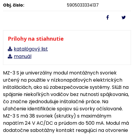
Obj. čislo:
5905033334137
Prílohy na stiahnutie
katalógový list
manuál
MZ-3 S je univerzálny modul montážnych svoriek
určený na použitie v nízkonapäťových elektrických
inštaláciách, ako sú zabezpečovacie systémy. Slúži na
spájanie niekoľkých vodičov bez nutnosti spájkovania,
čo značne zjednodušuje inštalačné práce. Na
uľahčenie identifikácie spojov sú svorky očíslované.
MZ-3 S má 38 svoriek (skrutky) s maximálnym
napätím 24 V AC/DC a prúdom do 500 mA. Modul má
dodatočne sabotážny kontakt reagujúci na otvorenie