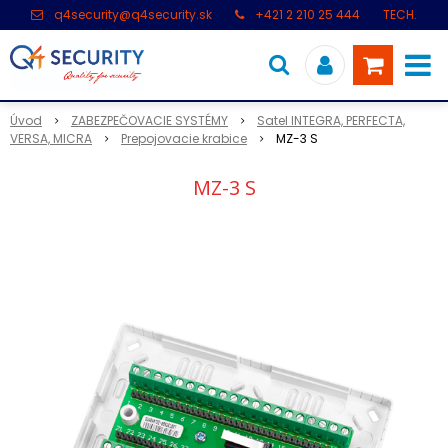
q4security@q4security.sk
+421 2 210 25 444
TECH.
PODPORA: +421 2 21 000 104
Úvod
ZABEZPEČOVACIE SYSTÉMY
Satel INTEGRA, PERFECTA,
VERSA, MICRA
Prepojovacie krabice
MZ-3 S
MZ-3 S