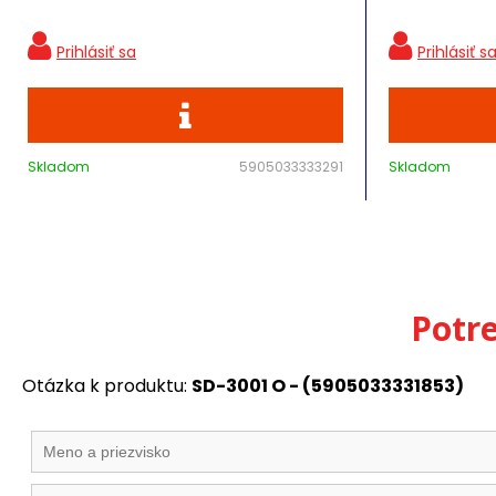
Skladom
5905033333291
Skladom
Potr
Otázka k produktu:
SD-3001 O - (5905033331853)