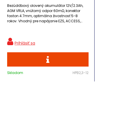
Bezúdržbový olovený akumulátor 12V/2.3Ah,
AGM VRLA, vnútorný odpor 60mΩ, konektor
faston 4.7mm, optimálna živostnosť 5-8
rokov. Vhodný pre napájanie EZS, ACCESS,
CCTV, UPS, EPS, HSP, MaR.
Skladom
HPB2,3-12