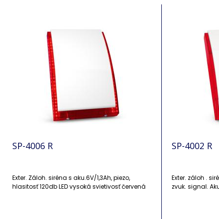
SP-4006 R
SP-4002 R
Exter. Záloh. siréna s aku.6V/1,3Ah, piezo,
Exter. záloh . si
hlasitosť 120db LED vysoká svietivosť červená