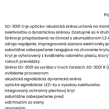
P
SD-3001 O je opticko-akustická siréna určená na mon
svietivosťou a dynamickou sirénou. Dostupné sú 4 druhy
Siréna je prispôsobená na činnosť s akumulátorom 1,3 A
zdroja napájania. Impregnovaná sústava elektroniky j
sabotážne zabezpečenie reagujúce na otvorenie krytu 
Kryt je vyhotovený z kvalitného odolného plastu, ktorý
rokoch prevádzky.
Siréna SD-3001 sa vyrába v troch farbách: SD-3001 R 
ovládanie procesorom
akustická signalizácia: dynamická siréna
optická signalizácia: LED-ky s vysokou svietivosťou
integrovaný ochranný plechový kryt
sabotážne zabezpečenie pred:
odtrhnutím zo steny
otvorením