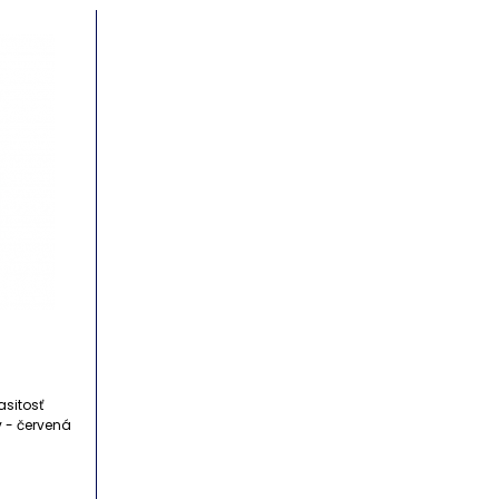
asitosť
v - červená