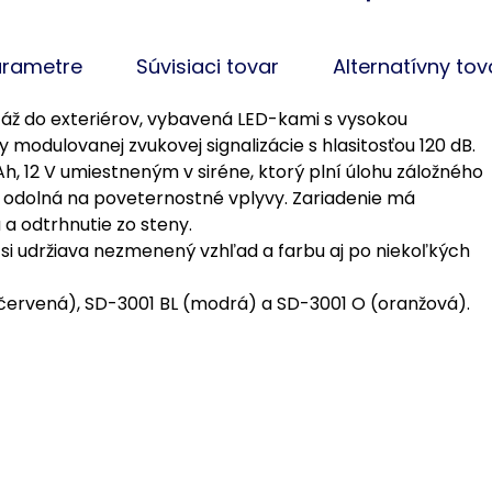
arametre
Súvisiaci tovar
Alternatívny tov
táž do exteriérov, vybavená LED-kami s vysokou
 modulovanej zvukovej signalizácie s hlasitosťou 120 dB.
h, 12 V umiestneným v siréne, ktorý plní úlohu záložného
e odolná na poveternostné vplyvy. Zariadenie má
a odtrhnutie zo steny.
 si udržiava nezmenený vzhľad a farbu aj po niekoľkých
(červená), SD-3001 BL (modrá) a SD-3001 O (oranžová).