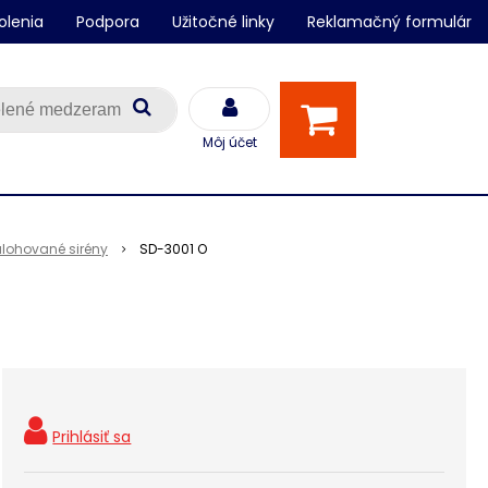
olenia
Podpora
Užitočné linky
Reklamačný formulár
Môj účet
lohované sirény
SD-3001 O