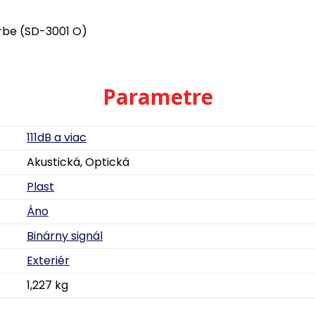
arbe (SD-3001 O)
Parametre
111dB a viac
Akustická, Optická
Plast
Áno
Binárny signál
Exteriér
1,227 kg