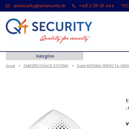
q4security@q4security.sk
+421 2 210 25 444
TEC
Kategórie
Úvod
ZABEZPEČOVACIE SYSTÉMY
Satel INTEGRA, PERFECTA, VER
E
,
V