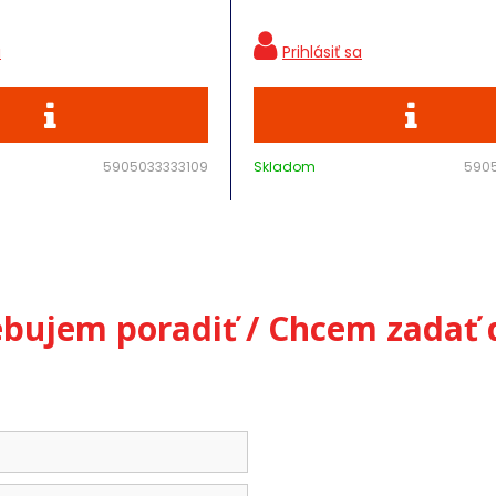
5905033333109
Skladom
590
ebujem poradiť / Chcem zadať 