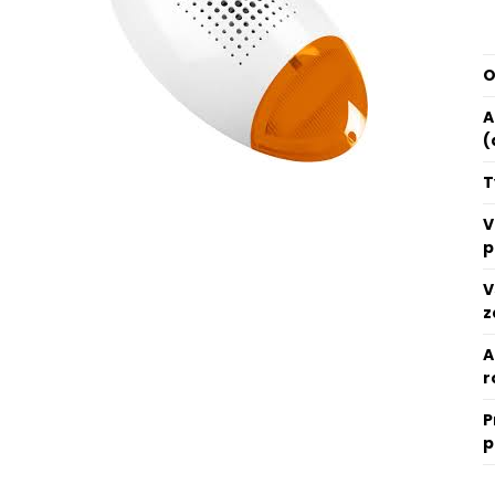
O
A
(
T
V
p
V
z
A
r
P
p