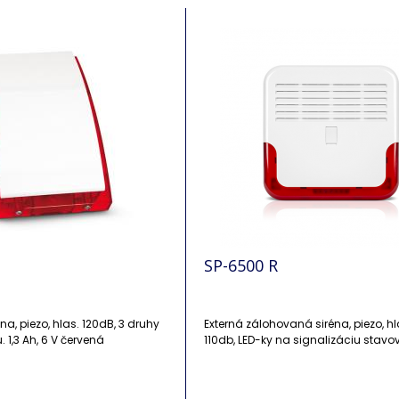
SP-6500 R
réna, piezo, hlas. 120dB, 3 druhy
Externá zálohovaná siréna, piezo, hl
zvuk. signal. Aku. 1,3 Ah, 6 V červená
110db, LED-ky na signalizáciu stavo