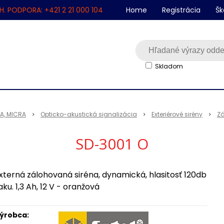
H. PODPORA: +421 2 21 000 104
Home
Registrácia
Šk
Skladom
SA, MICRA
Opticko-akustická signalizácia
Exteriérové sirény
Zá
SD-3001 O
xterná zálohovaná siréna, dynamická, hlasitosť 120db
 aku. 1,3 Ah, 12 V - oranžová
ýrobca: