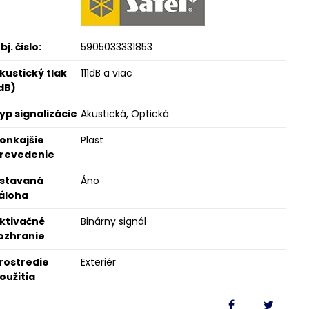
bj. čislo:
5905033331853
kustický tlak
111dB a viac
dB)
yp signalizácie
Akustická, Optická
onkajšie
Plast
revedenie
stavaná
Áno
áloha
ktivačné
Binárny signál
ozhranie
rostredie
Exteriér
oužitia