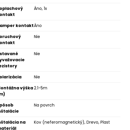
oplachový
Áno, 1x
ontakt
amper kontakt
Áno
oruchový
Nie
ontakt
stavané
Nie
yvažovacie
ezistory
olarizácia
Nie
ontážna výška
2.1-5m
m)
pôsob
Na povrch
nštalácie
nštalácia na
Kov (neferomagnetický), Drevo, Plast
ateriál