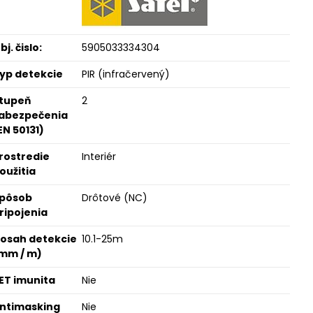
bj. čislo:
5905033334304
yp detekcie
PIR (infračervený)
tupeň
2
abezpečenia
EN 50131)
rostredie
Interiér
oužitia
pôsob
Drôtové (NC)
ripojenia
osah detekcie
10.1-25m
mm / m)
ET imunita
Nie
ntimasking
Nie