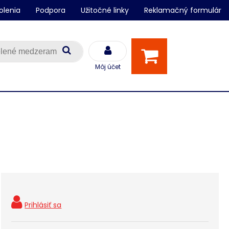
olenia
Podpora
Užitočné linky
Reklamačný formulár
Môj účet