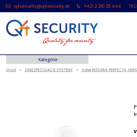
q4security@q4security.sk
+421 2 210 25 444
TEC
Kategórie
Úvod
ZABEZPEČOVACIE SYSTÉMY
Satel INTEGRA, PERFECTA, VER
P
k
V