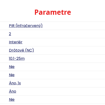
Parametre
PIR (infračervený)
2
Interiér
Drôtové (NC)
10.1-25m
Nie
Nie
Áno, 1x
Áno
Nie