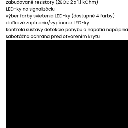
zabudované rezistory (2EOL: 2 x 1,1 kOhm)
LED-ky na signalizáciu
výber farby svietenia LED-ky (dostupné 4 farby)
diaľkové zapínanie/vypínanie LED-ky
kontrola sústavy detekcie pohybu a napätia napájania
sabotážna ochrana pred otvorením krytu