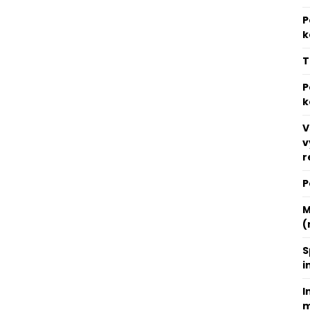
P
k
T
P
k
V
v
r
P
M
(
S
i
I
m