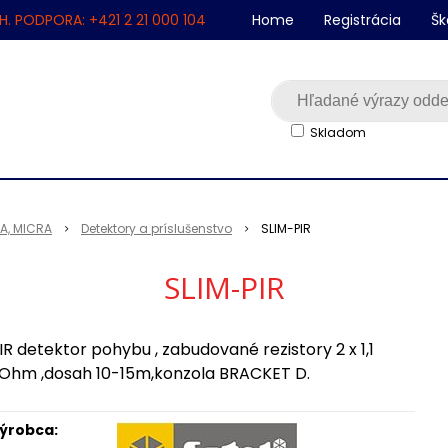
H. PODPORA: +421 2 21 000 104
Home
Registrácia
Šk
Skladom
SA, MICRA
Detektory a príslušenstvo
SLIM-PIR
SLIM-PIR
IR detektor pohybu , zabudované rezistory 2 x 1,1
Ohm ,dosah 10-15m,konzola BRACKET D.
ýrobca: