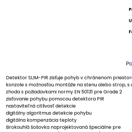
P
U
F
P
Detektor SLIM-PIR zisťuje pohyb v chránenom priesto
konzole s možnosťou montáže na stenu alebo strop, 
zhoda s požiadavkami normy EN 50131 pre Grade 2
zisťovanie pohybu pomocou detektora PIR
nastaviteľná citlivosť detekcie
digitálny algoritmus detekcie pohybu
digitálna kompenzácia teploty
širokouhlá šošovka naprojektovaná špeciálne pre