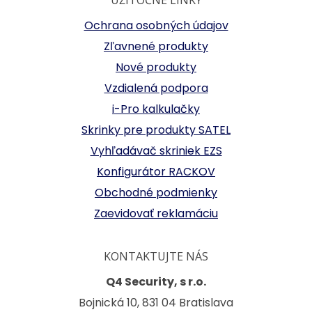
UŽITOČNÉ LINKY
Ochrana osobných údajov
Zľavnené produkty
Nové produkty
Vzdialená podpora
i-Pro kalkulačky
Skrinky pre produkty SATEL
Vyhľadávač skriniek EZS
Konfigurátor RACKOV
Obchodné podmienky
Zaevidovať reklamáciu
KONTAKTUJTE NÁS
Q4 Security, s r.o.
Bojnická 10, 831 04 Bratislava