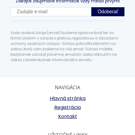
Získajte zaujímavé informácie vždy medzi prvými
Odoberať
Vaše osobné údaje (email) budeme spracovávať len za
týmto účelom v súlade s platnou legislatívou a zásadami
ochrany osobných údajov. Súhlas potvrdíte kliknutím na
odkaz, ktorý vám pošleme na váš email. Súhlas môžete
kedykoľvek odvolať písomne, emailom alebo kliknutím na
odkaz z ktoréhokoľvek informačného emailu.
NAVIGÁCIA
Hlavná stránka
Registrácia
Kontakt