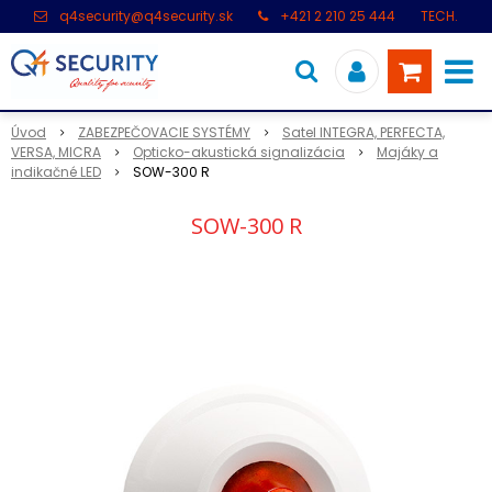
q4security@q4security.sk
+421 2 210 25 444
TECH.
PODPORA: +421 2 21 000 104
Úvod
ZABEZPEČOVACIE SYSTÉMY
Satel INTEGRA, PERFECTA,
VERSA, MICRA
Opticko-akustická signalizácia
Majáky a
indikačné LED
SOW-300 R
SOW-300 R