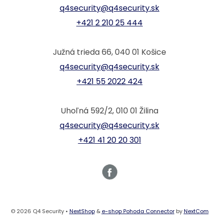
q4security@q4security.sk
+421 2 210 25 444
Južná trieda 66, 040 01 Košice
q4security@q4security.sk
+421 55 2022 424
Uhoľná 592/2, 010 01 Žilina
q4security@q4security.sk
+421 41 20 20 301
© 2026 Q4 Security •
NextShop
&
e-shop Pohoda Connector
by
NextCom