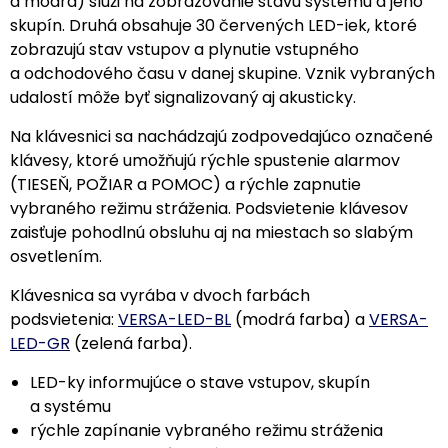
a modrá) slúži na zobrazovanie stavu systému a jeho
skupín. Druhá obsahuje 30 červených LED-iek, ktoré
zobrazujú stav vstupov a plynutie vstupného
a odchodového času v danej skupine. Vznik vybraných
udalostí môže byť signalizovaný aj akusticky.
Na klávesnici sa nachádzajú zodpovedajúco označené
klávesy, ktoré umožňujú rýchle spustenie alarmov
(TIESEŇ, POŽIAR a POMOC) a rýchle zapnutie
vybraného režimu stráženia. Podsvietenie klávesov
zaisťuje pohodlnú obsluhu aj na miestach so slabým
osvetlením.
Klávesnica sa vyrába v dvoch farbách
podsvietenia:
VERSA-LED-BL
(modrá farba) a
VERSA-
LED-GR
(zelená farba).
LED-ky informujúce o stave vstupov, skupín
a systému
rýchle zapínanie vybraného režimu stráženia