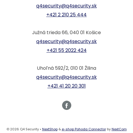
q4security@q4security.sk
+421 2 210 25 444
Južná trieda 66, 040 01 Košice
q4security@q4security.sk
+421 55 2022 424
Uhoľná 592/2, 010 01 Žilina
q4security@q4security.sk
+421 41 20 20 301
© 2026 Q4 Security •
NextShop
&
e-shop Pohoda Connector
by
NextCom