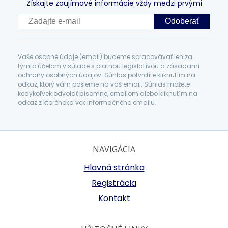
Získajte zaujímavé informácie vždy medzi prvými
Odoberať
Vaše osobné údaje (email) budeme spracovávať len za
týmto účelom v súlade s platnou legislatívou a zásadami
ochrany osobných údajov. Súhlas potvrdíte kliknutím na
odkaz, ktorý vám pošleme na váš email. Súhlas môžete
kedykoľvek odvolať písomne, emailom alebo kliknutím na
odkaz z ktoréhokoľvek informačného emailu.
NAVIGÁCIA
Hlavná stránka
Registrácia
Kontakt