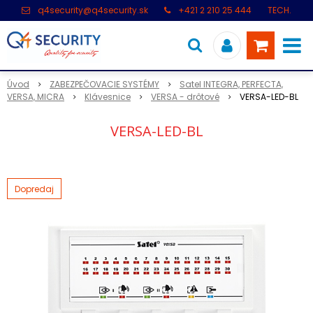
q4security@q4security.sk
+421 2 210 25 444
TECH.
PODPORA: +421 2 21 000 104
Úvod
ZABEZPEČOVACIE SYSTÉMY
Satel INTEGRA, PERFECTA,
VERSA, MICRA
Klávesnice
VERSA - drôtové
VERSA-LED-BL
VERSA-LED-BL
Dopredaj