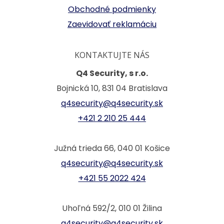
Obchodné podmienky
Zaevidovať reklamáciu
KONTAKTUJTE NÁS
Q4 Security, s r.o.
Bojnická 10, 831 04 Bratislava
q4security@q4security.sk
+421 2 210 25 444
Južná trieda 66, 040 01 Košice
q4security@q4security.sk
+421 55 2022 424
Uhoľná 592/2, 010 01 Žilina
q4security@q4security.sk