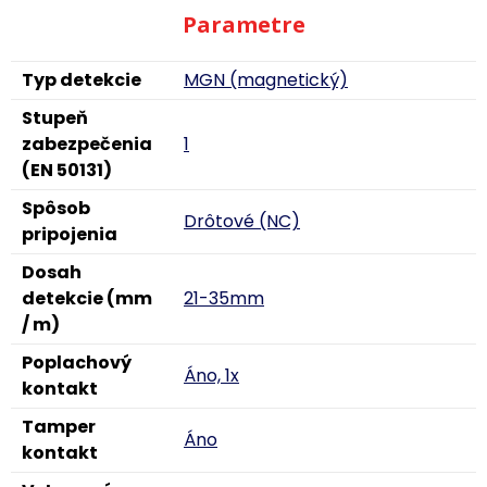
Parametre
Typ detekcie
MGN (magnetický)
Stupeň
zabezpečenia
1
(EN 50131)
Spôsob
Drôtové (NC)
pripojenia
Dosah
detekcie (mm
21-35mm
/ m)
Poplachový
Áno, 1x
kontakt
Tamper
Áno
kontakt