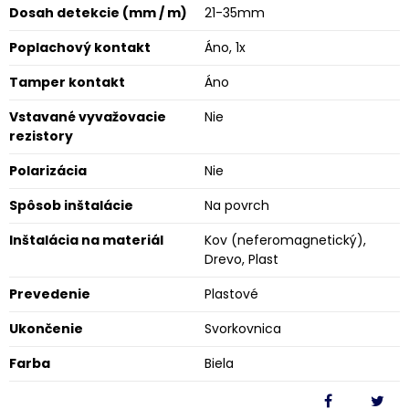
Dosah detekcie (mm / m)
21-35mm
Poplachový kontakt
Áno, 1x
Tamper kontakt
Áno
Vstavané vyvažovacie
Nie
rezistory
Polarizácia
Nie
Spôsob inštalácie
Na povrch
Inštalácia na materiál
Kov (neferomagnetický),
Drevo, Plast
Prevedenie
Plastové
Ukončenie
Svorkovnica
Farba
Biela