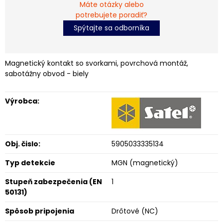
Máte otázky alebo
potrebujete poradiť?
Spýtajte sa odborníka
Magnetický kontakt so svorkami, povrchová montáž,
sabotážny obvod - biely
Výrobca:
Obj. čislo:
5905033335134
Typ detekcie
MGN (magnetický)
Stupeň zabezpečenia (EN
1
50131)
Spôsob pripojenia
Drôtové (NC)