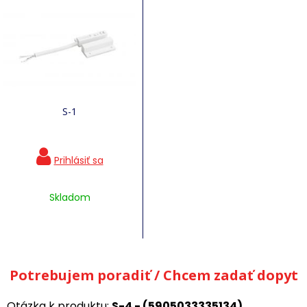
S-1
Skladom
Potrebujem poradiť / Chcem zadať dopyt
Otázka k produktu:
S-4 - (5905033335134)