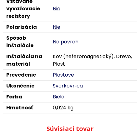
Vstavané
vyvažovacie
Nie
rezistory
Polarizácia
Nie
Spôsob
Na povrch
inštalácie
Inštalácia na
Kov (neferomagnetický), Drevo,
materiál
Plast
Prevedenie
Plastové
Ukončenie
Svorkovnica
Farba
Biela
Hmotnosť
0,024 kg
Súvisiaci tovar