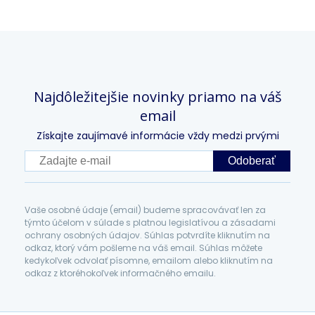
Najdôležitejšie novinky priamo na váš
email
Získajte zaujímavé informácie vždy medzi prvými
Odoberať
Vaše osobné údaje (email) budeme spracovávať len za
týmto účelom v súlade s platnou legislatívou a zásadami
ochrany osobných údajov. Súhlas potvrdíte kliknutím na
odkaz, ktorý vám pošleme na váš email. Súhlas môžete
kedykoľvek odvolať písomne, emailom alebo kliknutím na
odkaz z ktoréhokoľvek informačného emailu.