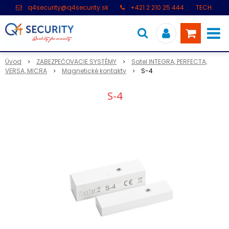
q4security@q4security.sk
+421 2 210 25 444
TECH.
PODPORA: +421 2 21 000 104
Úvod
ZABEZPEČOVACIE SYSTÉMY
Satel INTEGRA, PERFECTA,
VERSA, MICRA
Magnetické kontakty
S-4
S-4